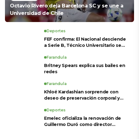
Octavio Rivero deja Barcelona SC y se une a
Universidad de Chile
Deportes
FEF confirma: El Nacional desciende
a Serie B, Técnico Universitario se
salva y solo dos equipos ascienden
para LigaPro 2026
Farandula
Britney Spears explica sus bailes en
redes
Farandula
Khloé Kardashian sorprende con
deseo de preservación corporal y
revela sus tratamientos estéticos
Deportes
Emelec oficializa la renovación de
Guillermo Duró como director
técnico para 2026