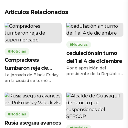
Artículos Relacionados
Noticias
Noticias
cedulación sin turno
Compradores
del 1 al 4 de diciembre
tumbaron reja de
Por disposición del
presidente de la República,
La jornada de Black Friday
supermercado
Daniel Noboa Azín, el
en la ciudad se tornó
Registro Civil del Ecuador
caótica la mañana de este
habilitará el servicio de
jueves 27 de noviembre,
cedulación sin turno entre
cuando una multitud de
el lunes 1 y el jueves 4 de
personas tumbó la reja de
diciembre de 2025, en
un supermercado ubicado
horario de 08h00 a 17h00,
Noticias
en la avenida Carlos Julio
en 193 agencias a escala
Arosemena, en el norte de
Rusia asegura avances
nacional. La medida busca
la ciudad. El hecho ocurrió
Noticias