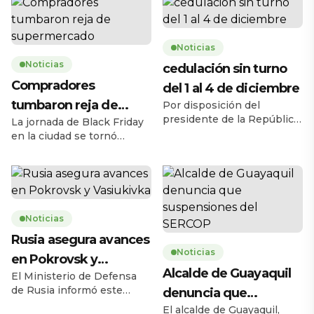
Noticias
Noticias
cedulación sin turno
Compradores
del 1 al 4 de diciembre
tumbaron reja de
Por disposición del
presidente de la República,
La jornada de Black Friday
supermercado
Daniel Noboa Azín, el
en la ciudad se tornó
Registro Civil del Ecuador
caótica la mañana de este
habilitará el servicio de
jueves 27 de noviembre,
cedulación sin turno entre
cuando una multitud de
el lunes 1 y el jueves 4 de
personas tumbó la reja de
diciembre de 2025, en
un supermercado ubicado
horario de 08h00 a 17h00,
Noticias
en la avenida Carlos Julio
en 193 agencias a escala
Arosemena, en el norte de
Rusia asegura avances
nacional. La medida busca
la ciudad. El hecho ocurrió
Noticias
en Pokrovsk y
ampliar la capacidad
a las 08h17, 43 minutos
Alcalde de Guayaquil
operativa y facilitar […]
antes de la apertura […]
El Ministerio de Defensa
Vasiukivka
de Rusia informó este
denuncia que
jueves 27 de noviembre
El alcalde de Guayaquil,
suspensiones del