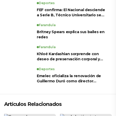
Deportes
FEF confirma: El Nacional desciende
a Serie B, Técnico Universitario se
salva y solo dos equipos ascienden
para LigaPro 2026
Farandula
Britney Spears explica sus bailes en
redes
Farandula
Khloé Kardashian sorprende con
deseo de preservación corporal y
revela sus tratamientos estéticos
Deportes
Emelec oficializa la renovación de
Guillermo Duró como director
técnico para 2026
Artículos Relacionados