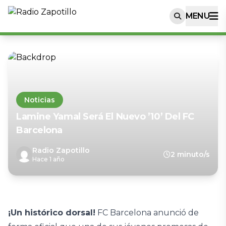
MENU
Noticias
Lamine Yamal Será El Nuevo ’10’ Del FC
Barcelona
Radio Zapotillo
2 minuto/s
Hace 1 año
¡Un histórico dorsal!
FC Barcelona anunció de