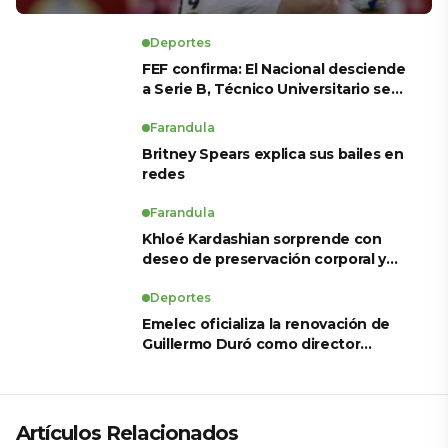
Deportes
FEF confirma: El Nacional desciende
a Serie B, Técnico Universitario se
salva y solo dos equipos ascienden
para LigaPro 2026
Farandula
Britney Spears explica sus bailes en
redes
Farandula
Khloé Kardashian sorprende con
deseo de preservación corporal y
revela sus tratamientos estéticos
Deportes
Emelec oficializa la renovación de
Guillermo Duró como director
técnico para 2026
Artículos Relacionados