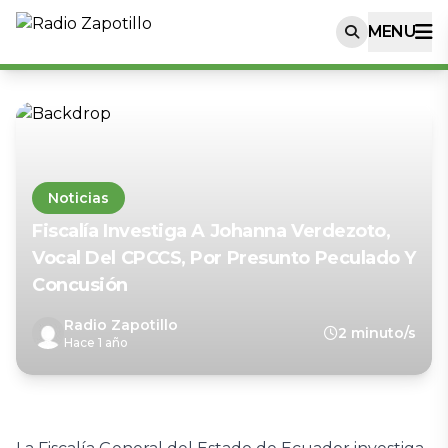
MENU
Noticias
Fiscalía Investiga A Johanna Verdezoto,
Vocal Del CPCCS, Por Presunto Peculado Y
Concusión
Radio Zapotillo
2 minuto/s
Hace 1 año