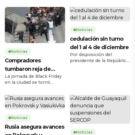
Noticias
cedulación sin turno
del 1 al 4 de diciembre
Noticias
Por disposición del
Compradores
presidente de la República,
Daniel Noboa Azín, el
tumbaron reja de
Registro Civil del Ecuador
La jornada de Black Friday
supermercado
habilitará el servicio de
en la ciudad se tornó
cedulación sin turno entre
caótica la mañana de este
el lunes 1 y el jueves 4 de
jueves 27 de noviembre,
diciembre de 2025, en
cuando una multitud de
horario de 08h00 a 17h00,
personas tumbó la reja de
en 193 agencias a escala
un supermercado ubicado
nacional. La medida busca
Noticias
en la avenida Carlos Julio
ampliar la capacidad
Arosemena, en el norte de
Rusia asegura avances
operativa y facilitar […]
la ciudad. El hecho ocurrió
Noticias