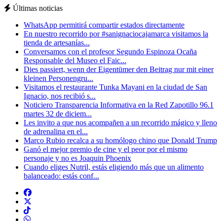
Últimas noticias
WhatsApp permitirá compartir estados directamente
En nuestro recorrido por #sanignaciocajamarca visitamos la
tienda de artesanías...
Conversamos con el profesor Segundo Espinoza Ocaña
Responsable del Museo el Faic...
Dies passiert, wenn der Eigentümer den Beitrag nur mit einer
kleinen Personengru...
Visitamos el restaurante Tunka Mayani en la ciudad de San
Ignacio, nos recibió s...
Noticiero Transparencia Informativa en la Red Zapotillo 96.1
martes 32 de diciem...
Les invito a que nos acompañen a un recorrido mágico y lleno
de adrenalina en el...
Marco Rubio recalca a su homólogo chino que Donald Trump
Ganó el mejor premio de cine y el peor por el mismo
personaje y no es Joaquin Phoenix
Cuando eliges Nutril, estás eligiendo más que un alimento
balanceado: estás conf...