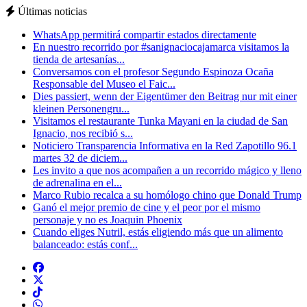
Últimas noticias
WhatsApp permitirá compartir estados directamente
En nuestro recorrido por #sanignaciocajamarca visitamos la
tienda de artesanías...
Conversamos con el profesor Segundo Espinoza Ocaña
Responsable del Museo el Faic...
Dies passiert, wenn der Eigentümer den Beitrag nur mit einer
kleinen Personengru...
Visitamos el restaurante Tunka Mayani en la ciudad de San
Ignacio, nos recibió s...
Noticiero Transparencia Informativa en la Red Zapotillo 96.1
martes 32 de diciem...
Les invito a que nos acompañen a un recorrido mágico y lleno
de adrenalina en el...
Marco Rubio recalca a su homólogo chino que Donald Trump
Ganó el mejor premio de cine y el peor por el mismo
personaje y no es Joaquin Phoenix
Cuando eliges Nutril, estás eligiendo más que un alimento
balanceado: estás conf...