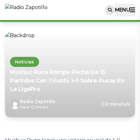
MENU
Noticias
Mushuc Runa Rompe Racha De 13
Partidos Con Triunfo 1-0 Sobre Aucas En
La LigaPro
Radio Zapotillo
2 minuto/s
Hace 12 meses