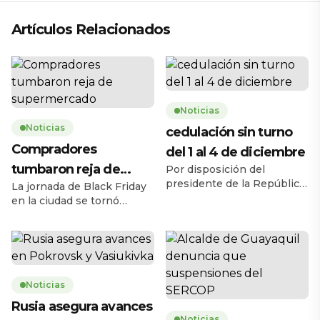
Artículos Relacionados
Noticias
Noticias
cedulación sin turno
Compradores
del 1 al 4 de diciembre
tumbaron reja de
Por disposición del
presidente de la República,
La jornada de Black Friday
supermercado
Daniel Noboa Azín, el
en la ciudad se tornó
Registro Civil del Ecuador
caótica la mañana de este
habilitará el servicio de
jueves 27 de noviembre,
cedulación sin turno entre
cuando una multitud de
el lunes 1 y el jueves 4 de
personas tumbó la reja de
diciembre de 2025, en
un supermercado ubicado
horario de 08h00 a 17h00,
Noticias
en la avenida Carlos Julio
en 193 agencias a escala
Arosemena, en el norte de
Rusia asegura avances
nacional. La medida busca
la ciudad. El hecho ocurrió
Noticias