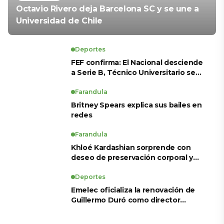
Octavio Rivero deja Barcelona SC y se une a
Universidad de Chile
Deportes
FEF confirma: El Nacional desciende
a Serie B, Técnico Universitario se
salva y solo dos equipos ascienden
para LigaPro 2026
Farandula
Britney Spears explica sus bailes en
redes
Farandula
Khloé Kardashian sorprende con
deseo de preservación corporal y
revela sus tratamientos estéticos
Deportes
Emelec oficializa la renovación de
Guillermo Duró como director
técnico para 2026