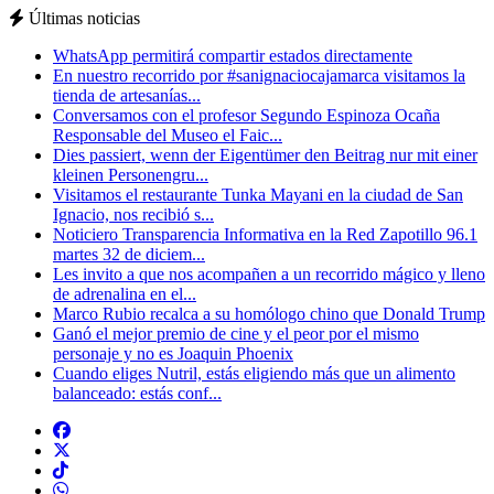
Últimas noticias
WhatsApp permitirá compartir estados directamente
En nuestro recorrido por #sanignaciocajamarca visitamos la
tienda de artesanías...
Conversamos con el profesor Segundo Espinoza Ocaña
Responsable del Museo el Faic...
Dies passiert, wenn der Eigentümer den Beitrag nur mit einer
kleinen Personengru...
Visitamos el restaurante Tunka Mayani en la ciudad de San
Ignacio, nos recibió s...
Noticiero Transparencia Informativa en la Red Zapotillo 96.1
martes 32 de diciem...
Les invito a que nos acompañen a un recorrido mágico y lleno
de adrenalina en el...
Marco Rubio recalca a su homólogo chino que Donald Trump
Ganó el mejor premio de cine y el peor por el mismo
personaje y no es Joaquin Phoenix
Cuando eliges Nutril, estás eligiendo más que un alimento
balanceado: estás conf...