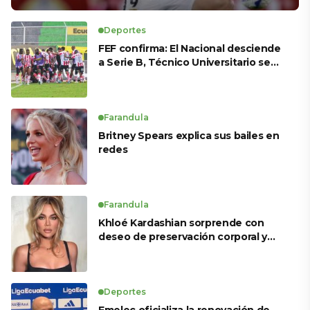
Deportes
FEF confirma: El Nacional desciende
a Serie B, Técnico Universitario se
salva y solo dos equipos ascienden
para LigaPro 2026
Farandula
Britney Spears explica sus bailes en
redes
Farandula
Khloé Kardashian sorprende con
deseo de preservación corporal y
revela sus tratamientos estéticos
Deportes