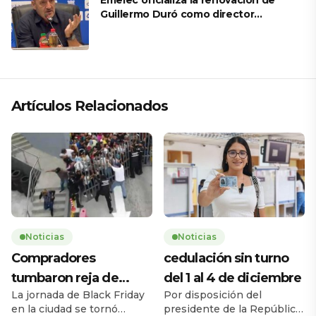
Emelec oficializa la renovación de
Guillermo Duró como director
técnico para 2026
Artículos Relacionados
Noticias
Noticias
Compradores
cedulación sin turno
tumbaron reja de
del 1 al 4 de diciembre
La jornada de Black Friday
Por disposición del
supermercado
en la ciudad se tornó
presidente de la República,