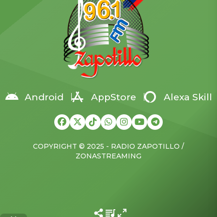
Síversk desde el suroeste y
al país. La medida más
acercar el frente a unos […]
crítica, señaló, ha sido
frenar la importación de
insulina en medio de una
crisis nacional por […]
Android
AppStore
Alexa Skill
COPYRIGHT © 2025 - RADIO ZAPOTILLO /
ZONASTREAMING