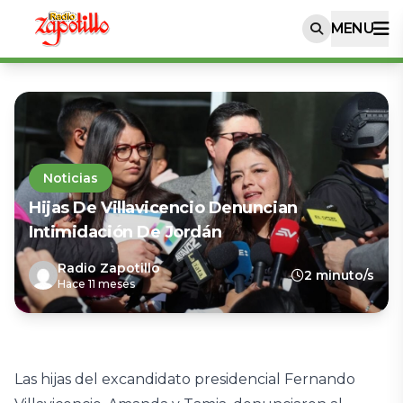
MENU
Noticias
Hijas De Villavicencio Denuncian
Intimidación De Jordán
Radio Zapotillo
2 minuto/s
Hace 11 meses
Las hijas del excandidato presidencial Fernando