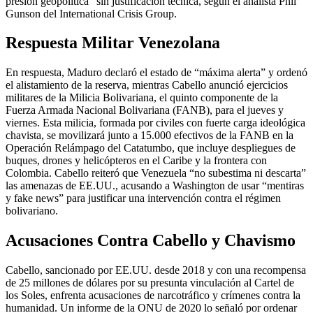
presión geopolítica” sin justificación técnica, según el analista Phil
Gunson del International Crisis Group.
Respuesta Militar Venezolana
En respuesta, Maduro declaró el estado de “máxima alerta” y ordenó
el alistamiento de la reserva, mientras Cabello anunció ejercicios
militares de la Milicia Bolivariana, el quinto componente de la
Fuerza Armada Nacional Bolivariana (FANB), para el jueves y
viernes. Esta milicia, formada por civiles con fuerte carga ideológica
chavista, se movilizará junto a 15.000 efectivos de la FANB en la
Operación Relámpago del Catatumbo, que incluye despliegues de
buques, drones y helicópteros en el Caribe y la frontera con
Colombia. Cabello reiteró que Venezuela “no subestima ni descarta”
las amenazas de EE.UU., acusando a Washington de usar “mentiras
y fake news” para justificar una intervención contra el régimen
bolivariano.
Acusaciones Contra Cabello y Chavismo
Cabello, sancionado por EE.UU. desde 2018 y con una recompensa
de 25 millones de dólares por su presunta vinculación al Cartel de
los Soles, enfrenta acusaciones de narcotráfico y crímenes contra la
humanidad. Un informe de la ONU de 2020 lo señaló por ordenar