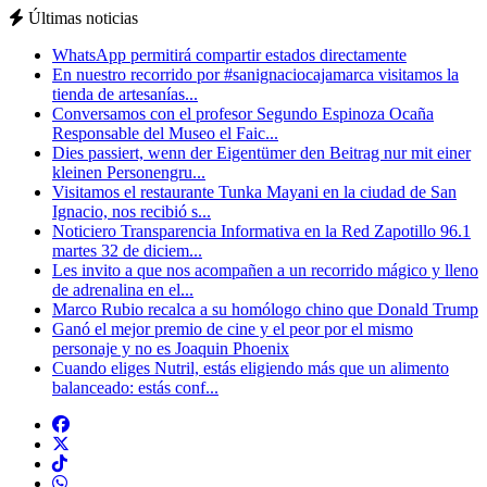
Últimas noticias
WhatsApp permitirá compartir estados directamente
En nuestro recorrido por #sanignaciocajamarca visitamos la
tienda de artesanías...
Conversamos con el profesor Segundo Espinoza Ocaña
Responsable del Museo el Faic...
Dies passiert, wenn der Eigentümer den Beitrag nur mit einer
kleinen Personengru...
Visitamos el restaurante Tunka Mayani en la ciudad de San
Ignacio, nos recibió s...
Noticiero Transparencia Informativa en la Red Zapotillo 96.1
martes 32 de diciem...
Les invito a que nos acompañen a un recorrido mágico y lleno
de adrenalina en el...
Marco Rubio recalca a su homólogo chino que Donald Trump
Ganó el mejor premio de cine y el peor por el mismo
personaje y no es Joaquin Phoenix
Cuando eliges Nutril, estás eligiendo más que un alimento
balanceado: estás conf...