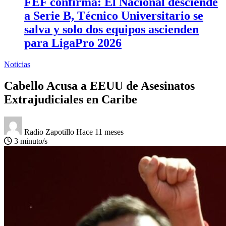
FEF confirma: El Nacional desciende
a Serie B, Técnico Universitario se
salva y solo dos equipos ascienden
para LigaPro 2026
Noticias
Cabello Acusa a EEUU de Asesinatos
Extrajudiciales en Caribe
Radio Zapotillo
Hace 11 meses
3 minuto/s