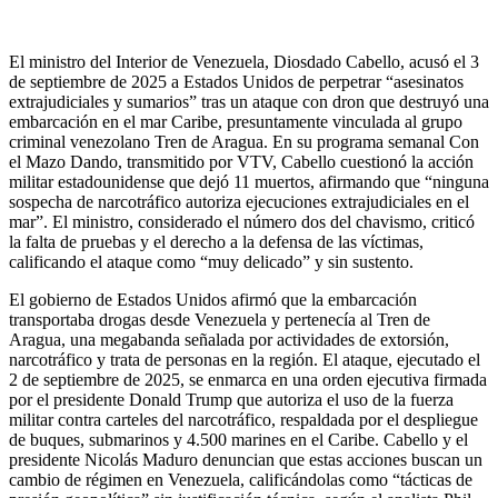
El ministro del Interior de Venezuela, Diosdado Cabello, acusó el 3
de septiembre de 2025 a Estados Unidos de perpetrar “asesinatos
extrajudiciales y sumarios” tras un ataque con dron que destruyó una
embarcación en el mar Caribe, presuntamente vinculada al grupo
criminal venezolano Tren de Aragua. En su programa semanal Con
el Mazo Dando, transmitido por VTV, Cabello cuestionó la acción
militar estadounidense que dejó 11 muertos, afirmando que “ninguna
sospecha de narcotráfico autoriza ejecuciones extrajudiciales en el
mar”. El ministro, considerado el número dos del chavismo, criticó
la falta de pruebas y el derecho a la defensa de las víctimas,
calificando el ataque como “muy delicado” y sin sustento.
El gobierno de Estados Unidos afirmó que la embarcación
transportaba drogas desde Venezuela y pertenecía al Tren de
Aragua, una megabanda señalada por actividades de extorsión,
narcotráfico y trata de personas en la región. El ataque, ejecutado el
2 de septiembre de 2025, se enmarca en una orden ejecutiva firmada
por el presidente Donald Trump que autoriza el uso de la fuerza
militar contra carteles del narcotráfico, respaldada por el despliegue
de buques, submarinos y 4.500 marines en el Caribe. Cabello y el
presidente Nicolás Maduro denuncian que estas acciones buscan un
cambio de régimen en Venezuela, calificándolas como “tácticas de