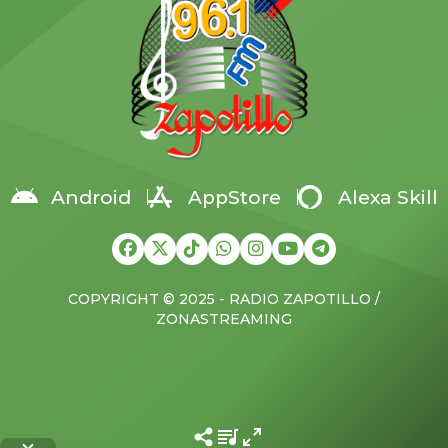
Síversk desde el suroeste y
al país. La medida más
acercar el frente a unos […]
crítica, señaló, ha sido
frenar la importación de
insulina en medio de una
crisis nacional por […]
Android
AppStore
Alexa Skill
COPYRIGHT © 2025 - RADIO ZAPOTILLO /
ZONASTREAMING