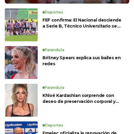
Deportes
FEF confirma: El Nacional desciende
a Serie B, Técnico Universitario se
salva y solo dos equipos ascienden
para LigaPro 2026
Farandula
Britney Spears explica sus bailes en
redes
Farandula
Khloé Kardashian sorprende con
deseo de preservación corporal y
revela sus tratamientos estéticos
Deportes
Emelec oficializa la renovación de