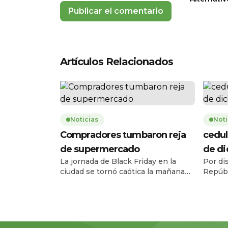
Artículos Relacionados
Noticias
Noti
Compradores tumbaron reja
cedul
de supermercado
de d
La jornada de Black Friday en la
Por di
ciudad se tornó caótica la mañana
Repúbl
de este jueves 27 de noviembre,
Registr
cuando una multitud de personas
el ser
tumbó la reja de un supermercado
entre e
ubicado en la avenida Carlos Julio
diciem
Arosemena, en el norte de la ciudad.
08h00 