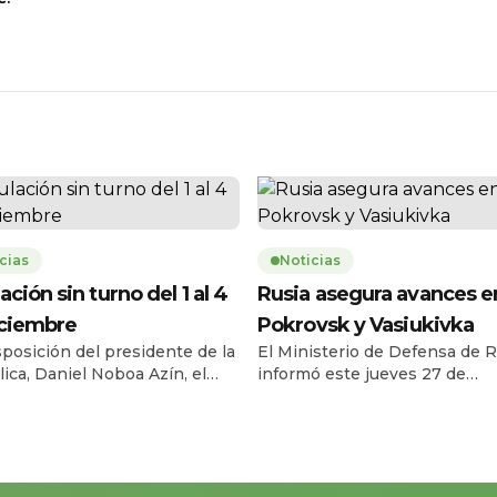
cias
Noticias
ación sin turno del 1 al 4
Rusia asegura avances e
iciembre
Pokrovsk y Vasiukivka
sposición del presidente de la
El Ministerio de Defensa de R
ica, Daniel Noboa Azín, el
informó este jueves 27 de
o Civil del Ecuador habilitará
noviembre que sus fuerzas t
vicio de cedulación sin turno
la localidad de Vasiukivka, al
l lunes 1 y el jueves 4 de
suroeste de Síversk, en la reg
bre de 2025, en horario de
Donbás. Según el parte militar
a 17h00, en 193 agencias a
captura de esta zona permite 