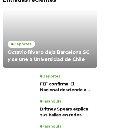
Entradas recientes
Deportes
Octavio Rivero deja Barcelona SC
y se une a Universidad de Chile
Deportes
FEF confirma: El
Nacional desciende a
Serie B, Técnico
Universitario se salva y
Farandula
solo dos equipos
Britney Spears explica
ascienden para LigaPro
sus bailes en redes
2026
Farandula