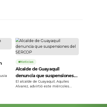
Noticias
n
Alcalde de Guayaquil
denuncia que suspensiones
usia
El alcalde de Guayaquil, Aquiles
del SERCOP
omaron
Alvarez, advirtió este miércoles
sobre las consecuencias de las
ión del
recientes suspensiones de
, la
procesos del Servicio Nacional de
a las
Contratación Pública (SERCOP), que