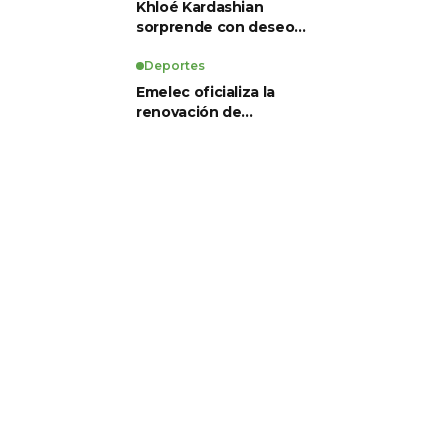
Khloé Kardashian
sorprende con deseo
de preservación
corporal y revela sus
Deportes
tratamientos estéticos
Emelec oficializa la
renovación de
Guillermo Duró como
director técnico para
2026