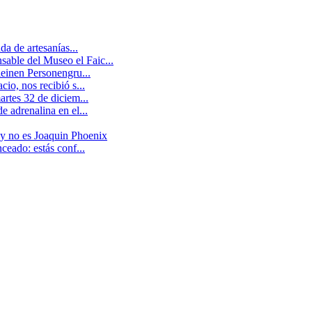
a de artesanías...
able del Museo el Faic...
leinen Personengru...
io, nos recibió s...
artes 32 de diciem...
 adrenalina en el...
 y no es Joaquin Phoenix
ceado: estás conf...