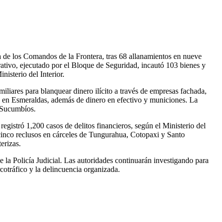
a de los Comandos de la Frontera, tras 68 allanamientos en nueve
tivo, ejecutado por el Bloque de Seguridad, incautó 103 bienes y
isterio del Interior.
miliares para blanquear dinero ilícito a través de empresas fachada,
as en Esmeraldas, además de dinero en efectivo y municiones. La
y Sucumbíos.
egistró 1,200 casos de delitos financieros, según el Ministerio del
 cinco reclusos en cárceles de Tungurahua, Cotopaxi y Santo
erizas.
e la Policía Judicial. Las autoridades continuarán investigando para
cotráfico y la delincuencia organizada.