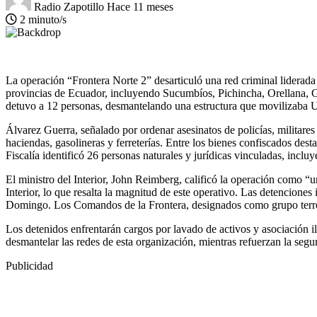
Radio Zapotillo
Hace 11 meses
2 minuto/s
La operación “Frontera Norte 2” desarticuló una red criminal liderad
provincias de Ecuador, incluyendo Sucumbíos, Pichincha, Orellana, G
detuvo a 12 personas, desmantelando una estructura que movilizaba US
Álvarez Guerra, señalado por ordenar asesinatos de policías, militares 
haciendas, gasolineras y ferreterías. Entre los bienes confiscados d
Fiscalía identificó 26 personas naturales y jurídicas vinculadas, inc
El ministro del Interior, John Reimberg, calificó la operación como “u
Interior, lo que resalta la magnitud de este operativo. Las detencion
Domingo. Los Comandos de la Frontera, designados como grupo terrori
Los detenidos enfrentarán cargos por lavado de activos y asociación il
desmantelar las redes de esta organización, mientras refuerzan la seg
Publicidad