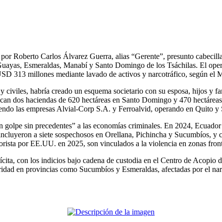
a por Roberto Carlos Álvarez Guerra, alias “Gerente”, presunto cabecill
uayas, Esmeraldas, Manabí y Santo Domingo de los Tsáchilas. El opera
D 313 millones mediante lavado de activos y narcotráfico, según el Min
y civiles, habría creado un esquema societario con su esposa, hijos y fa
estacan dos haciendas de 620 hectáreas en Santo Domingo y 470 hectáre
luyendo las empresas Alvial-Corp S.A. y Ferroalvid, operando en Quito 
n golpe sin precedentes” a las economías criminales. En 2024, Ecuador r
es incluyeron a siete sospechosos en Orellana, Pichincha y Sucumbíos, y
sta por EE.UU. en 2025, son vinculados a la violencia en zonas front
ícita, con los indicios bajo cadena de custodia en el Centro de Acopio d
uridad en provincias como Sucumbíos y Esmeraldas, afectadas por el nar