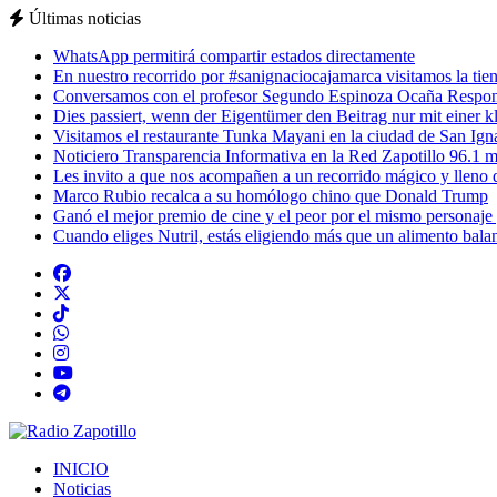
Últimas noticias
WhatsApp permitirá compartir estados directamente
En nuestro recorrido por #sanignaciocajamarca visitamos la tiend
Conversamos con el profesor Segundo Espinoza Ocaña Respons
Dies passiert, wenn der Eigentümer den Beitrag nur mit einer k
Visitamos el restaurante Tunka Mayani en la ciudad de San Ignac
Noticiero Transparencia Informativa en la Red Zapotillo 96.1 m
Les invito a que nos acompañen a un recorrido mágico y lleno de
Marco Rubio recalca a su homólogo chino que Donald Trump
Ganó el mejor premio de cine y el peor por el mismo personaje
Cuando eliges Nutril, estás eligiendo más que un alimento balan
INICIO
Noticias