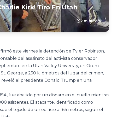
harlie Kirk! Tiro En Utah
2 minuto/s
irmó este viernes la detención de Tyler Robinson,
nsable del asesinato del activista conservador
septiembre en la Utah Valley University, en Orem.
St. George, a 250 kilómetros del lugar del crimen,
ún reveló el presidente Donald Trump en una
 USA, fue abatido por un disparo en el cuello mientras
00 asistentes. El atacante, identificado como
sde el tejado de un edificio a 185 metros, según el
Utah.