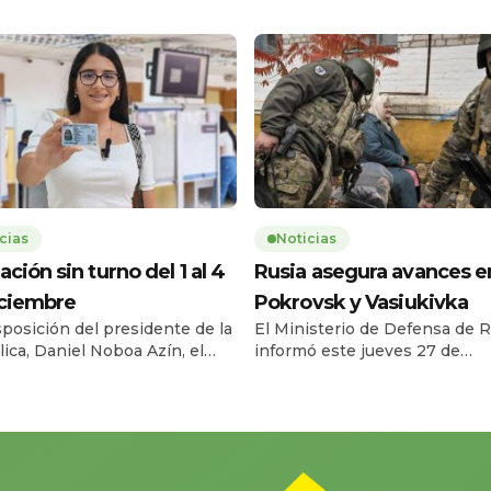
cias
Noticias
ación sin turno del 1 al 4
Rusia asegura avances e
iciembre
Pokrovsk y Vasiukivka
sposición del presidente de la
El Ministerio de Defensa de R
ica, Daniel Noboa Azín, el
informó este jueves 27 de
o Civil del Ecuador habilitará
noviembre que sus fuerzas t
vicio de cedulación sin turno
la localidad de Vasiukivka, al
l lunes 1 y el jueves 4 de
suroeste de Síversk, en la reg
bre de 2025, en horario de
Donbás. Según el parte militar
a 17h00, en 193 agencias a
captura de esta zona permite 
 nacional. La medida busca
tropas rusas amenazar a Síve