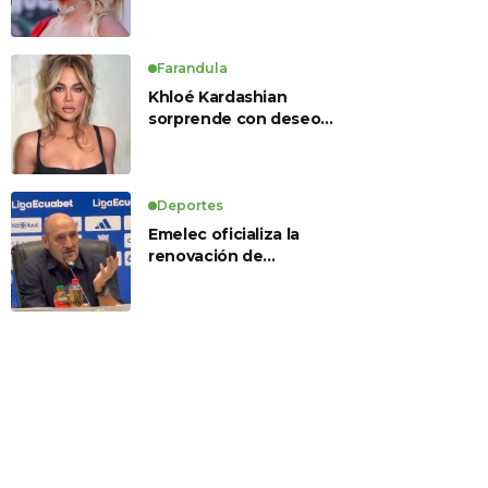
Farandula
Khloé Kardashian
sorprende con deseo
de preservación
corporal y revela sus
tratamientos estéticos
Deportes
Emelec oficializa la
renovación de
Guillermo Duró como
director técnico para
2026