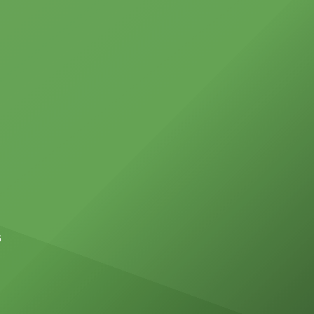
 frente
crítica, señaló, ha sido frenar la
importación de insulina en medio de
una crisis nacional por […]
G