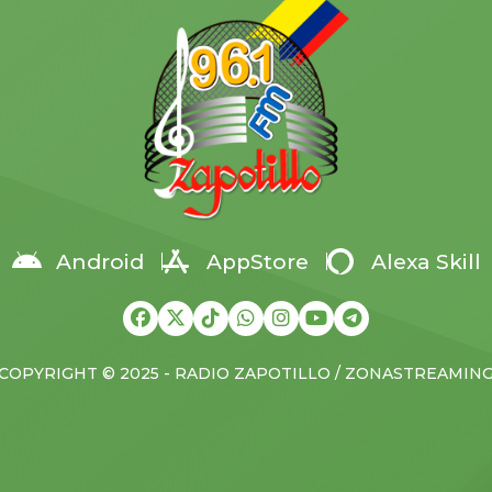
r la capacidad operativa y
desde el suroeste y acercar el
r […]
a unos […]
Android
AppStore
Alexa Skill
COPYRIGHT © 2025 - RADIO ZAPOTILLO / ZONASTREAMIN