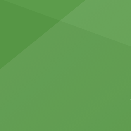
minutos antes de la apertura […]
amplia
facilita