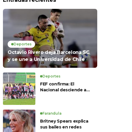
Entradas recientes
Deportes
Octavio Rivero deja Barcelona SC
y se une a Universidad de Chile
Deportes
FEF confirma: El
Nacional desciende a
Serie B, Técnico
Universitario se salva y
solo dos equipos
ascienden para LigaPro
Farandula
2026
Britney Spears explica
sus bailes en redes