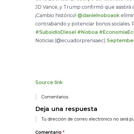
JD Vance, y Trump confirmó que asistirá a
¡Cambio histórico!
@danielnoboaok
elimin
contrabando y potenciar bonos sociales. 
#SubsidioDiesel
#Noboa
#EconomiaEc
Noticias (@ecuadorprensaec)
September
Source link
Comentarios
Deja una respuesta
Alternative:
Tu dirección de correo electrónico no será pu
Comentario
*