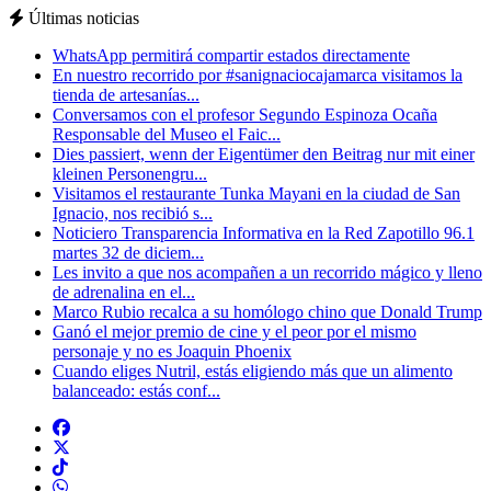
Últimas noticias
WhatsApp permitirá compartir estados directamente
En nuestro recorrido por #sanignaciocajamarca visitamos la
tienda de artesanías...
Conversamos con el profesor Segundo Espinoza Ocaña
Responsable del Museo el Faic...
Dies passiert, wenn der Eigentümer den Beitrag nur mit einer
kleinen Personengru...
Visitamos el restaurante Tunka Mayani en la ciudad de San
Ignacio, nos recibió s...
Noticiero Transparencia Informativa en la Red Zapotillo 96.1
martes 32 de diciem...
Les invito a que nos acompañen a un recorrido mágico y lleno
de adrenalina en el...
Marco Rubio recalca a su homólogo chino que Donald Trump
Ganó el mejor premio de cine y el peor por el mismo
personaje y no es Joaquin Phoenix
Cuando eliges Nutril, estás eligiendo más que un alimento
balanceado: estás conf...