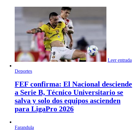
Leer entrada
Deportes
FEF confirma: El Nacional desciende
a Serie B, Técnico Universitario se
salva y solo dos equipos ascienden
para LigaPro 2026
Farandula