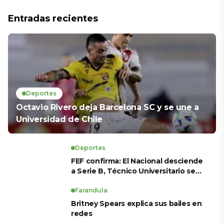
Entradas recientes
Deportes
Octavio Rivero deja Barcelona SC y se une a
Universidad de Chile
Deportes
FEF confirma: El Nacional desciende
a Serie B, Técnico Universitario se
salva y solo dos equipos ascienden
para LigaPro 2026
Farandula
Britney Spears explica sus bailes en
redes