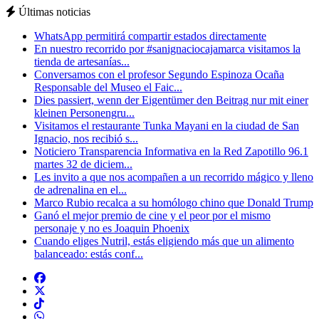
Últimas noticias
WhatsApp permitirá compartir estados directamente
En nuestro recorrido por #sanignaciocajamarca visitamos la
tienda de artesanías...
Conversamos con el profesor Segundo Espinoza Ocaña
Responsable del Museo el Faic...
Dies passiert, wenn der Eigentümer den Beitrag nur mit einer
kleinen Personengru...
Visitamos el restaurante Tunka Mayani en la ciudad de San
Ignacio, nos recibió s...
Noticiero Transparencia Informativa en la Red Zapotillo 96.1
martes 32 de diciem...
Les invito a que nos acompañen a un recorrido mágico y lleno
de adrenalina en el...
Marco Rubio recalca a su homólogo chino que Donald Trump
Ganó el mejor premio de cine y el peor por el mismo
personaje y no es Joaquin Phoenix
Cuando eliges Nutril, estás eligiendo más que un alimento
balanceado: estás conf...