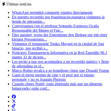
Últimas noticias
WhatsApp permitirá compartir estados directamente
En nuestro recorrido por #sanignaciocajamarca visitamos la
tienda de artesanías...
Conversamos con el profesor Segundo Espinoza Ocaña
Responsable del Museo el Faic...
Dies passiert, wenn der Eigentümer den Beitrag nur mit einer
kleinen Personengru...
Visitamos el restaurante Tunka Mayani en la ciudad de San
Ignacio, nos recibió s...
Noticiero Transparencia Informativa en la Red Zapotillo 96.1
martes 32 de diciem...
Les invito a que nos acompañen a un recorrido mágico y lleno
de adrenalina en el...
Marco Rubio recalca a su homólogo chino que Donald Trump
Ganó el mejor premio de cine y el peor por el mismo
personaje y no es Joaquin Phoenix
Cuando eliges Nutril, estás eligiendo más que un alimento
balanceado: estás conf...