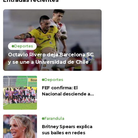
Entradas recientes
Deportes
Octavio Rivero deja Barcelona SC
y se une a Universidad de Chile
Deportes
FEF confirma: El
Nacional desciende a
Serie B, Técnico
Universitario se salva y
solo dos equipos
ascienden para LigaPro
Farandula
2026
Britney Spears explica
sus bailes en redes