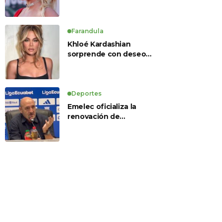
Farandula
Khloé Kardashian
sorprende con deseo
de preservación
corporal y revela sus
tratamientos estéticos
Deportes
Emelec oficializa la
renovación de
Guillermo Duró como
director técnico para
2026