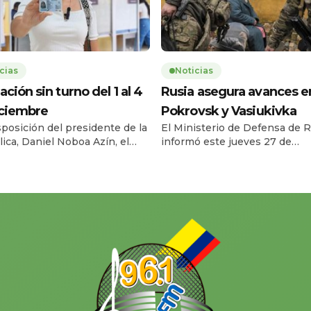
cias
Noticias
ación sin turno del 1 al 4
Rusia asegura avances e
iciembre
Pokrovsk y Vasiukivka
sposición del presidente de la
El Ministerio de Defensa de R
ica, Daniel Noboa Azín, el
informó este jueves 27 de
o Civil del Ecuador habilitará
noviembre que sus fuerzas t
vicio de cedulación sin turno
la localidad de Vasiukivka, al
l lunes 1 y el jueves 4 de
suroeste de Síversk, en la reg
bre de 2025, en horario de
Donbás. Según el parte militar
a 17h00, en 193 agencias a
captura de esta zona permite 
 nacional. La medida busca
tropas rusas amenazar a Síve
r la capacidad operativa y
desde el suroeste y acercar el
r […]
a unos […]