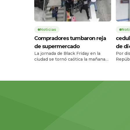
Noticias
Noti
Compradores tumbaron reja
cedul
de supermercado
de d
La jornada de Black Friday en la
Por di
ciudad se tornó caótica la mañana
Repúbl
de este jueves 27 de noviembre,
Registr
cuando una multitud de personas
el ser
tumbó la reja de un supermercado
entre e
ubicado en la avenida Carlos Julio
diciem
Arosemena, en el norte de la ciudad.
08h00 
El hecho ocurrió a las 08h17, 43
escala
minutos antes de la apertura […]
amplia
facilita