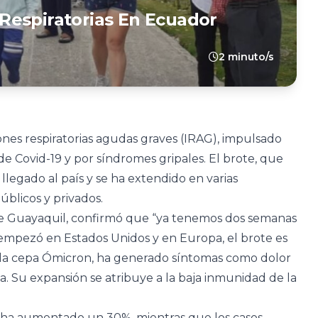
Respiratorias En Ecuador
2 minuto/s
nes respiratorias agudas graves (IRAG), impulsado
de Covid-19 y por síndromes gripales. El brote, que
legado al país y se ha extendido en varias
úblicos y privados.
de Guayaquil, confirmó que “ya tenemos dos semanas
o empezó en Estados Unidos y en Europa, el brote es
e la cepa Ómicron, ha generado síntomas como dolor
nía. Su expansión se atribuye a la baja inmunidad de la
ha aumentado un 30%, mientras que los casos