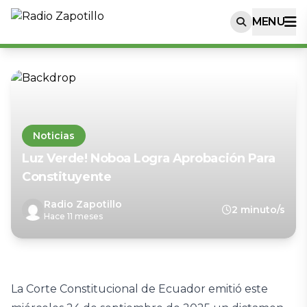
MENU
Noticias
Luz Verde! Noboa Logra Aprobación Para
Constituyente
Radio Zapotillo
2 minuto/s
Hace 11 meses
La Corte Constitucional de Ecuador emitió este