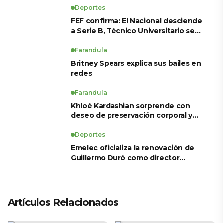
Deportes
FEF confirma: El Nacional desciende
a Serie B, Técnico Universitario se
salva y solo dos equipos ascienden
para LigaPro 2026
Farandula
Britney Spears explica sus bailes en
redes
Farandula
Khloé Kardashian sorprende con
deseo de preservación corporal y
revela sus tratamientos estéticos
Deportes
Emelec oficializa la renovación de
Guillermo Duró como director
técnico para 2026
Artículos Relacionados