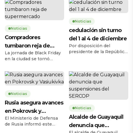
Noticias
Noticias
cedulación sin turno
Compradores
del 1 al 4 de diciembre
tumbaron reja de
Por disposición del
presidente de la República,
La jornada de Black Friday
supermercado
Daniel Noboa Azín, el
en la ciudad se tornó
Registro Civil del Ecuador
caótica la mañana de este
habilitará el servicio de
jueves 27 de noviembre,
cedulación sin turno entre
cuando una multitud de
el lunes 1 y el jueves 4 de
personas tumbó la reja de
diciembre de 2025, en
un supermercado ubicado
horario de 08h00 a 17h00,
Noticias
en la avenida Carlos Julio
en 193 agencias a escala
Arosemena, en el norte de
Rusia asegura avances
nacional. La medida busca
la ciudad. El hecho ocurrió
Noticias
en Pokrovsk y
ampliar la capacidad
a las 08h17, 43 minutos
Alcalde de Guayaquil
operativa y facilitar […]
antes de la apertura […]
El Ministerio de Defensa
Vasiukivka
de Rusia informó este
denuncia que
jueves 27 de noviembre
El alcalde de Guayaquil,