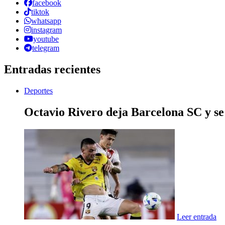
facebook
tiktok
whatsapp
instagram
youtube
telegram
Entradas recientes
Deportes
Octavio Rivero deja Barcelona SC y se
Leer entrada