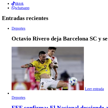
tiktok
whatsapp
Entradas recientes
Deportes
Octavio Rivero deja Barcelona SC y se
Leer entrada
Deportes
FEF confirma: El Nacional desciende a 