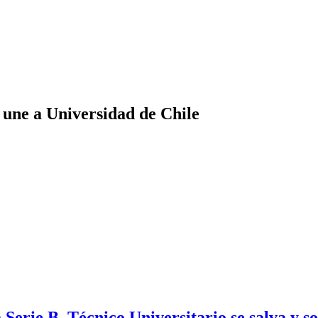
 une a Universidad de Chile
Serie B, Técnico Universitario se salva y s