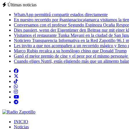
Últimas noticias
WhatsApp permitirá compartir estados directamente
En nuestro recorrido por #sanignaciocajamarca visitamos la tiend
Conversamos con el profesor Segundo Espinoza Ocaña Respons
Dies passiert, wenn der Eigentümer den Beitrag nur mit einer k
Visitamos el restaurante Tunka Mayani en la ciudad de San Ignac
Noticiero Transparencia Informativa en la Red Zapotillo 96.1 m
Les invito a que nos acompañen a un recorrido mágico y lleno de
Marco Rubio recalca a su homólogo chino que Donald Trump
Ganó el mejor premio de cine y el peor por el mismo personaje
Cuando eliges Nutril, estás eligiendo más que un alimento balan
INICIO
Noticias