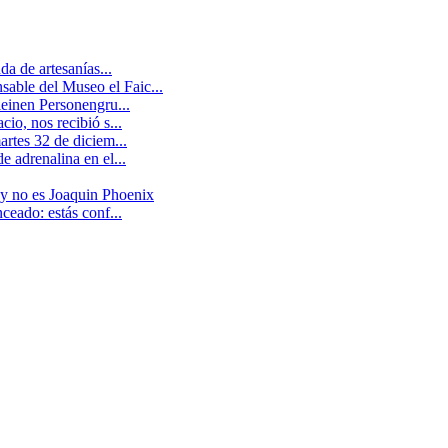
a de artesanías...
able del Museo el Faic...
leinen Personengru...
io, nos recibió s...
artes 32 de diciem...
 adrenalina en el...
 y no es Joaquin Phoenix
ceado: estás conf...