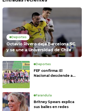
Entradas recientes
Deportes
Octavio Rivero deja Barcelona SC
y se une a Universidad de Chile
Deportes
FEF confirma: El
Nacional desciende a
Serie B, Técnico
Universitario se salva y
solo dos equipos
ascienden para LigaPro
Farandula
2026
Britney Spears explica
sus bailes en redes