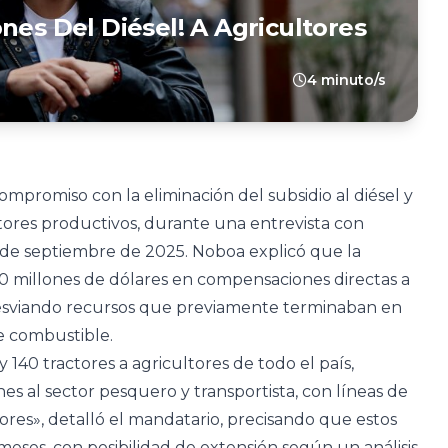
nes Del Diésel! A Agricultores
4 minuto/s
mpromiso con la eliminación del subsidio al diésel y
ctores productivos, durante una entrevista con
 de septiembre de 2025. Noboa explicó que la
 millones de dólares en compensaciones directas a
esviando recursos que previamente terminaban en
de combustible.
40 tractores a agricultores de todo el país,
 al sector pesquero y transportista, con líneas de
tores», detalló el mandatario, precisando que estos
meses, con posibilidad de extensión según un análisis