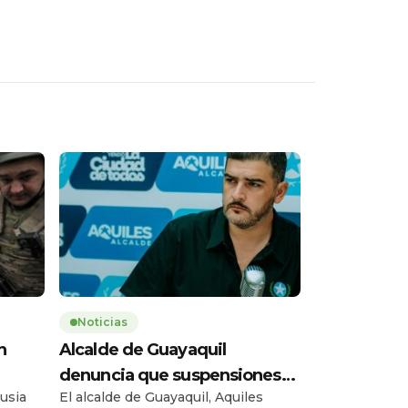
Noticias
n
Alcalde de Guayaquil
denuncia que suspensiones
usia
El alcalde de Guayaquil, Aquiles
del SERCOP