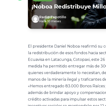
¡Noboa Redistribuye Millo
Radio Zapotillo
Hace 10 meses
El presidente Daniel Noboa reafirmó su co
la redistribución de esos fondos hacia se
Ecuavisa en Latacunga, Cotopaxi, este 26
medida ha permitido entregar más de 300
quienes verdaderamente lo necesitan, d
manos de la minería ilegal y traficantes 
«Hemos entregado 83.000 Bonos Raíces y 1
además de brindar apoyo y compensaciones
crédito activadas para impulsar estos sec
incentivos sociales se mantendrán por 12 