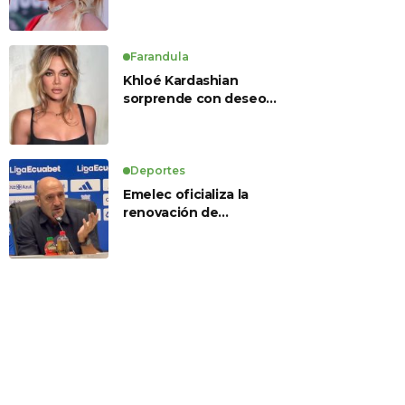
Farandula
Khloé Kardashian
sorprende con deseo
de preservación
corporal y revela sus
tratamientos estéticos
Deportes
Emelec oficializa la
renovación de
Guillermo Duró como
director técnico para
2026