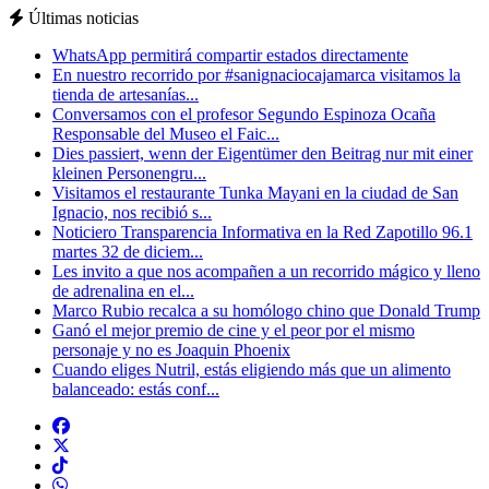
Últimas noticias
WhatsApp permitirá compartir estados directamente
En nuestro recorrido por #sanignaciocajamarca visitamos la
tienda de artesanías...
Conversamos con el profesor Segundo Espinoza Ocaña
Responsable del Museo el Faic...
Dies passiert, wenn der Eigentümer den Beitrag nur mit einer
kleinen Personengru...
Visitamos el restaurante Tunka Mayani en la ciudad de San
Ignacio, nos recibió s...
Noticiero Transparencia Informativa en la Red Zapotillo 96.1
martes 32 de diciem...
Les invito a que nos acompañen a un recorrido mágico y lleno
de adrenalina en el...
Marco Rubio recalca a su homólogo chino que Donald Trump
Ganó el mejor premio de cine y el peor por el mismo
personaje y no es Joaquin Phoenix
Cuando eliges Nutril, estás eligiendo más que un alimento
balanceado: estás conf...