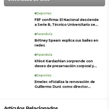
Deportes
FEF confirma: El Nacional desciende
a Serie B, Técnico Universitario se
salva y solo dos equipos ascienden
para LigaPro 2026
Farandula
Britney Spears explica sus bailes en
redes
Farandula
Khloé Kardashian sorprende con
deseo de preservación corporal y
revela sus tratamientos estéticos
Deportes
Emelec oficializa la renovación de
Guillermo Duró como director
técnico para 2026
Artículos Relacionados