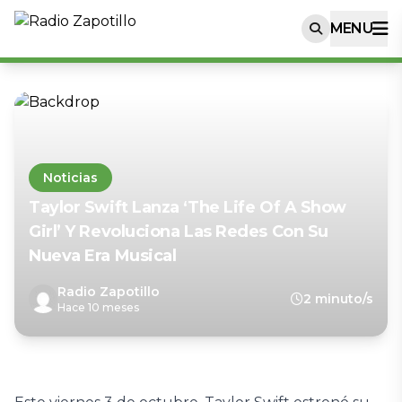
MENU
Noticias
Taylor Swift Lanza ‘The Life Of A Show
Girl’ Y Revoluciona Las Redes Con Su
Nueva Era Musical
Radio Zapotillo
2 minuto/s
Hace 10 meses