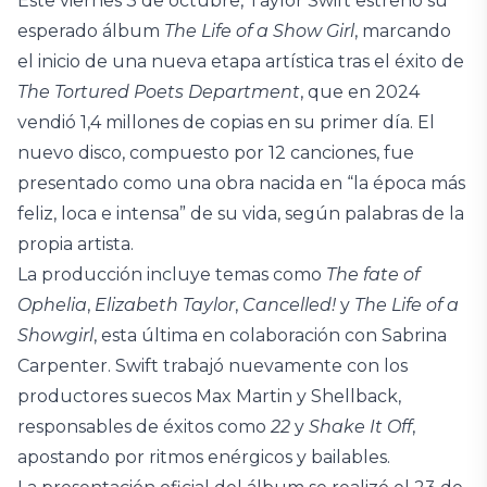
Este viernes 3 de octubre, Taylor Swift estrenó su
esperado álbum
The Life of a Show Girl
, marcando
el inicio de una nueva etapa artística tras el éxito de
The Tortured Poets Department
, que en 2024
vendió 1,4 millones de copias en su primer día. El
nuevo disco, compuesto por 12 canciones, fue
presentado como una obra nacida en “la época más
feliz, loca e intensa” de su vida, según palabras de la
propia artista.
La producción incluye temas como
The fate of
Ophelia
,
Elizabeth Taylor
,
Cancelled!
y
The Life of a
Showgirl
, esta última en colaboración con Sabrina
Carpenter. Swift trabajó nuevamente con los
productores suecos Max Martin y Shellback,
responsables de éxitos como
22
y
Shake It Off
,
apostando por ritmos enérgicos y bailables.