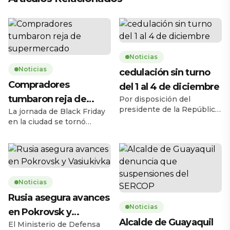
Noticias
Noticias
cedulación sin turno
Compradores
del 1 al 4 de diciembre
tumbaron reja de
Por disposición del
presidente de la República,
La jornada de Black Friday
supermercado
Daniel Noboa Azín, el
en la ciudad se tornó
Registro Civil del Ecuador
caótica la mañana de este
habilitará el servicio de
jueves 27 de noviembre,
cedulación sin turno entre
cuando una multitud de
el lunes 1 y el jueves 4 de
personas tumbó la reja de
diciembre de 2025, en
un supermercado ubicado
horario de 08h00 a 17h00,
Noticias
en la avenida Carlos Julio
en 193 agencias a escala
Arosemena, en el norte de
Rusia asegura avances
nacional. La medida busca
la ciudad. El hecho ocurrió
Noticias
en Pokrovsk y
ampliar la capacidad
a las 08h17, 43 minutos
Alcalde de Guayaquil
operativa y facilitar […]
antes de la apertura […]
El Ministerio de Defensa
Vasiukivka