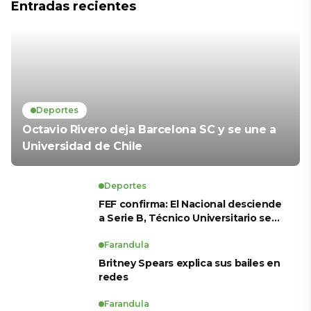
Entradas recientes
Deportes
Octavio Rivero deja Barcelona SC y se une a
Universidad de Chile
Deportes
FEF confirma: El Nacional desciende
a Serie B, Técnico Universitario se
salva y solo dos equipos ascienden
para LigaPro 2026
Farandula
Britney Spears explica sus bailes en
redes
Farandula