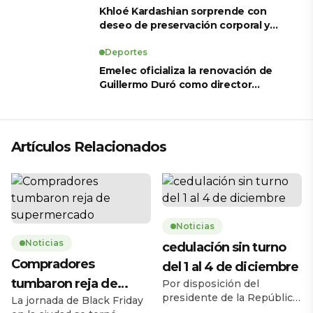
Khloé Kardashian sorprende con
deseo de preservación corporal y
revela sus tratamientos estéticos
Deportes
Emelec oficializa la renovación de
Guillermo Duró como director
técnico para 2026
Artículos Relacionados
Noticias
Noticias
cedulación sin turno
Compradores
del 1 al 4 de diciembre
tumbaron reja de
Por disposición del
presidente de la República,
La jornada de Black Friday
supermercado
Daniel Noboa Azín, el