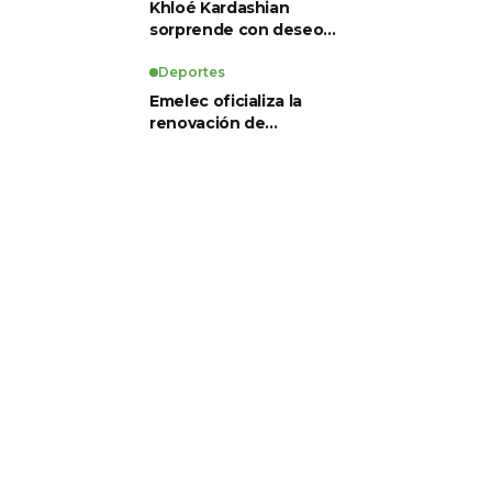
Khloé Kardashian
sorprende con deseo
de preservación
corporal y revela sus
Deportes
tratamientos estéticos
Emelec oficializa la
renovación de
Guillermo Duró como
director técnico para
2026