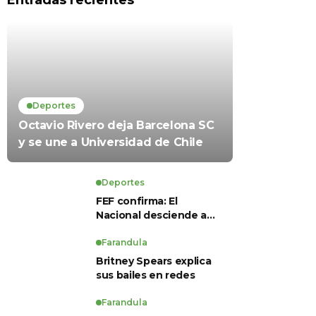
Entradas recientes
Deportes
Octavio Rivero deja Barcelona SC
y se une a Universidad de Chile
Deportes
FEF confirma: El
Nacional desciende a
Serie B, Técnico
Universitario se salva y
Farandula
solo dos equipos
Britney Spears explica
ascienden para LigaPro
sus bailes en redes
2026
Farandula