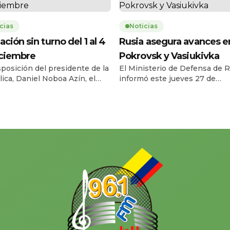
cias
Noticias
ación sin turno del 1 al 4
Rusia asegura avances e
iciembre
Pokrovsk y Vasiukivka
sposición del presidente de la
El Ministerio de Defensa de R
ica, Daniel Noboa Azín, el
informó este jueves 27 de
o Civil del Ecuador habilitará
noviembre que sus fuerzas t
vicio de cedulación sin turno
la localidad de Vasiukivka, al
l lunes 1 y el jueves 4 de
suroeste de Síversk, en la reg
bre de 2025, en horario de
Donbás. Según el parte militar
a 17h00, en 193 agencias a
captura de esta zona permite 
 nacional. La medida busca
tropas rusas amenazar a Síve
r la capacidad operativa y
desde el suroeste y acercar el
r […]
a unos […]