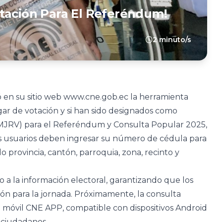
tación Para El Referéndum!
2 minuto/s
vó en su sitio web www.cne.gob.ec la herramienta
ar de votación y si han sido designados como
MJRV) para el Referéndum y Consulta Popular 2025,
s usuarios deben ingresar su número de cédula para
 provincia, cantón, parroquia, zona, recinto y
so a la información electoral, garantizando que los
ón para la jornada. Próximamente, la consulta
n móvil CNE APP, compatible con dispositivos Android
 ciudadanos.