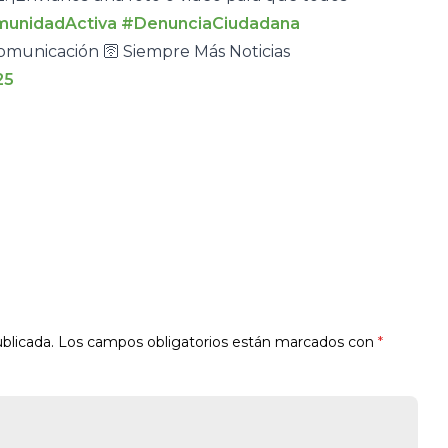
unidadActiva
#DenunciaCiudadana
municación 🛜 Siempre Más Noticias
25
blicada.
Los campos obligatorios están marcados con
*