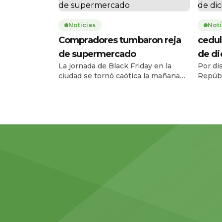
Noticias
Noti
Compradores tumbaron reja
cedul
de supermercado
de d
La jornada de Black Friday en la
Por di
ciudad se tornó caótica la mañana
Repúbl
de este jueves 27 de noviembre,
Registr
cuando una multitud de personas
el ser
tumbó la reja de un supermercado
entre e
ubicado en la avenida Carlos Julio
diciem
Arosemena, en el norte de la ciudad.
08h00 
El hecho ocurrió a las 08h17, 43
escala
minutos antes de la apertura […]
amplia
facilita