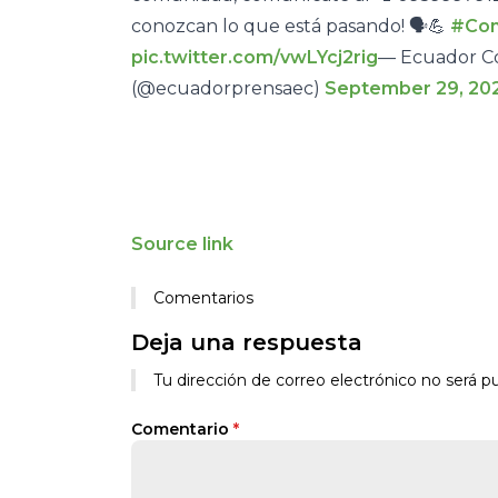
conozcan lo que está pasando! 🗣️💪
#Com
pic.twitter.com/vwLYcj2rig
— Ecuador Co
(@ecuadorprensaec)
September 29, 20
Source link
Comentarios
Deja una respuesta
Alternative:
Tu dirección de correo electrónico no será pu
Comentario
*