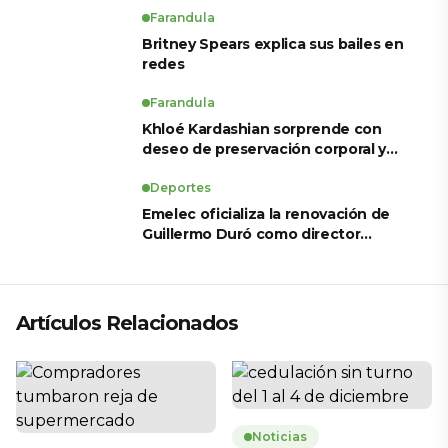
para LigaPro 2026
Farandula
Britney Spears explica sus bailes en
redes
Farandula
Khloé Kardashian sorprende con
deseo de preservación corporal y
revela sus tratamientos estéticos
Deportes
Emelec oficializa la renovación de
Guillermo Duró como director
técnico para 2026
Artículos Relacionados
Noticias