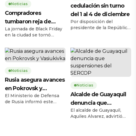
Noticias
cedulación sin turno
Compradores
del 1 al 4 de diciembre
tumbaron reja de
Por disposición del
presidente de la República,
La jornada de Black Friday
supermercado
Daniel Noboa Azín, el
en la ciudad se tornó
Registro Civil del Ecuador
caótica la mañana de este
habilitará el servicio de
jueves 27 de noviembre,
cedulación sin turno entre
cuando una multitud de
el lunes 1 y el jueves 4 de
personas tumbó la reja de
diciembre de 2025, en
un supermercado ubicado
horario de 08h00 a 17h00,
Noticias
en la avenida Carlos Julio
en 193 agencias a escala
Arosemena, en el norte de
Rusia asegura avances
nacional. La medida busca
la ciudad. El hecho ocurrió
Noticias
en Pokrovsk y
ampliar la capacidad
a las 08h17, 43 minutos
Alcalde de Guayaquil
operativa y facilitar […]
antes de la apertura […]
El Ministerio de Defensa
Vasiukivka
de Rusia informó este
denuncia que
jueves 27 de noviembre
El alcalde de Guayaquil,
suspensiones del
que sus fuerzas tomaron la
Aquiles Alvarez, advirtió
SERCOP
localidad de Vasiukivka, al
este miércoles sobre las
suroeste de Síversk, en la
consecuencias de las
región del Donbás. Según
recientes suspensiones de