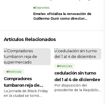
revela sus tratamientos estéticos
Deportes
Emelec oficializa la renovación de
Guillermo Duró como director
técnico para 2026
Artículos Relacionados
Noticias
Noticias
cedulación sin turno
Compradores
del 1 al 4 de diciembre
tumbaron reja de
Por disposición del
presidente de la República,
La jornada de Black Friday
supermercado
Daniel Noboa Azín, el
en la ciudad se tornó
Registro Civil del Ecuador
caótica la mañana de este
habilitará el servicio de