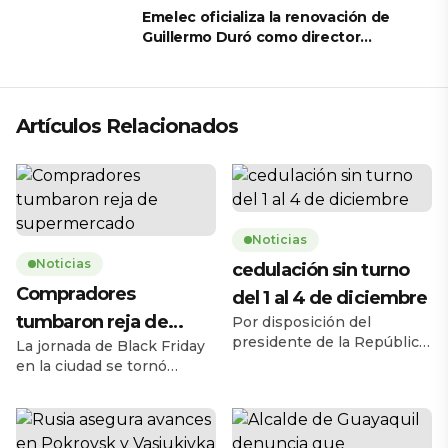
Emelec oficializa la renovación de
Guillermo Duró como director
técnico para 2026
Artículos Relacionados
Noticias
Noticias
cedulación sin turno
Compradores
del 1 al 4 de diciembre
tumbaron reja de
Por disposición del
presidente de la República,
La jornada de Black Friday
supermercado
Daniel Noboa Azín, el
en la ciudad se tornó
Registro Civil del Ecuador
caótica la mañana de este
habilitará el servicio de
jueves 27 de noviembre,
cedulación sin turno entre
cuando una multitud de
el lunes 1 y el jueves 4 de
personas tumbó la reja de