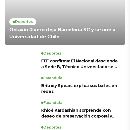
Deportes
Octavio Rivero deja Barcelona SC y se une a
Universidad de Chile
Deportes
FEF confirma: El Nacional desciende
a Serie B, Técnico Universitario se
salva y solo dos equipos ascienden
para LigaPro 2026
Farandula
Britney Spears explica sus bailes en
redes
Farandula
Khloé Kardashian sorprende con
deseo de preservación corporal y
revela sus tratamientos estéticos
Deportes