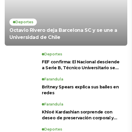
Deportes
Octavio Rivero deja Barcelona SC y se une a
Universidad de Chile
Deportes
FEF confirma: El Nacional desciende
a Serie B, Técnico Universitario se
salva y solo dos equipos ascienden
para LigaPro 2026
Farandula
Britney Spears explica sus bailes en
redes
Farandula
Khloé Kardashian sorprende con
deseo de preservación corporal y
revela sus tratamientos estéticos
Deportes