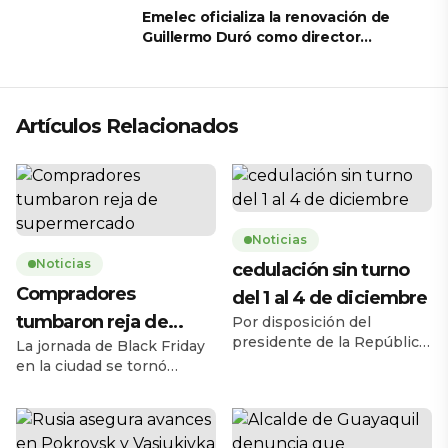
Emelec oficializa la renovación de
Guillermo Duró como director
técnico para 2026
Artículos Relacionados
Noticias
Noticias
cedulación sin turno
Compradores
del 1 al 4 de diciembre
tumbaron reja de
Por disposición del
presidente de la República,
La jornada de Black Friday
supermercado
Daniel Noboa Azín, el
en la ciudad se tornó
Registro Civil del Ecuador
caótica la mañana de este
habilitará el servicio de
jueves 27 de noviembre,
cedulación sin turno entre
cuando una multitud de
el lunes 1 y el jueves 4 de
personas tumbó la reja de