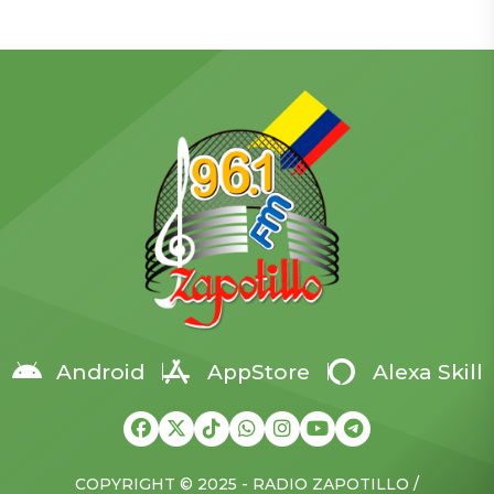
que sus fuerzas tomaron la
consecuencias de las
localidad de Vasiukivka, al
recientes suspensiones de
suroeste de Síversk, en la
procesos del Servicio
región del Donbás. Según
Nacional de Contratación
el parte militar, la captura
Pública (SERCOP), que
de esta zona permite a las
según dijo afectan
tropas rusas amenazar a
directamente a la ciudad y
Síversk desde el suroeste y
al país. La medida más
acercar el frente a unos […]
crítica, señaló, ha sido
frenar la importación de
insulina en medio de una
crisis nacional por […]
Android
AppStore
Alexa Skill
COPYRIGHT © 2025 - RADIO ZAPOTILLO /