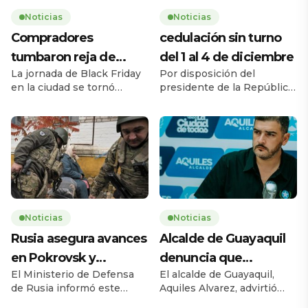
Noticias
Noticias
Compradores
cedulación sin turno
tumbaron reja de
del 1 al 4 de diciembre
La jornada de Black Friday
Por disposición del
supermercado
en la ciudad se tornó
presidente de la República,
caótica la mañana de este
Daniel Noboa Azín, el
jueves 27 de noviembre,
Registro Civil del Ecuador
cuando una multitud de
habilitará el servicio de
personas tumbó la reja de
cedulación sin turno entre
un supermercado ubicado
el lunes 1 y el jueves 4 de
en la avenida Carlos Julio
diciembre de 2025, en
Arosemena, en el norte de
horario de 08h00 a 17h00,
la ciudad. El hecho ocurrió
en 193 agencias a escala
a las 08h17, 43 minutos
nacional. La medida busca
Noticias
Noticias
antes de la apertura […]
ampliar la capacidad
Rusia asegura avances
Alcalde de Guayaquil
operativa y facilitar […]
en Pokrovsk y
denuncia que
El Ministerio de Defensa
El alcalde de Guayaquil,
Vasiukivka
suspensiones del
de Rusia informó este
Aquiles Alvarez, advirtió
SERCOP
jueves 27 de noviembre
este miércoles sobre las