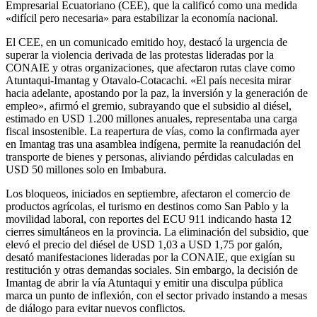
Empresarial Ecuatoriano (CEE), que la calificó como una medida
«difícil pero necesaria» para estabilizar la economía nacional.
El CEE, en un comunicado emitido hoy, destacó la urgencia de
superar la violencia derivada de las protestas lideradas por la
CONAIE y otras organizaciones, que afectaron rutas clave como
Atuntaqui-Imantag y Otavalo-Cotacachi. «El país necesita mirar
hacia adelante, apostando por la paz, la inversión y la generación de
empleo», afirmó el gremio, subrayando que el subsidio al diésel,
estimado en USD 1.200 millones anuales, representaba una carga
fiscal insostenible. La reapertura de vías, como la confirmada ayer
en Imantag tras una asamblea indígena, permite la reanudación del
transporte de bienes y personas, aliviando pérdidas calculadas en
USD 50 millones solo en Imbabura.
Los bloqueos, iniciados en septiembre, afectaron el comercio de
productos agrícolas, el turismo en destinos como San Pablo y la
movilidad laboral, con reportes del ECU 911 indicando hasta 12
cierres simultáneos en la provincia. La eliminación del subsidio, que
elevó el precio del diésel de USD 1,03 a USD 1,75 por galón,
desató manifestaciones lideradas por la CONAIE, que exigían su
restitución y otras demandas sociales. Sin embargo, la decisión de
Imantag de abrir la vía Atuntaqui y emitir una disculpa pública
marca un punto de inflexión, con el sector privado instando a mesas
de diálogo para evitar nuevos conflictos.