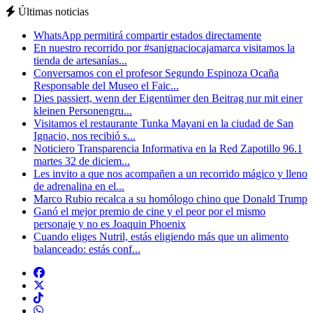
Últimas noticias
WhatsApp permitirá compartir estados directamente
En nuestro recorrido por #sanignaciocajamarca visitamos la
tienda de artesanías...
Conversamos con el profesor Segundo Espinoza Ocaña
Responsable del Museo el Faic...
Dies passiert, wenn der Eigentümer den Beitrag nur mit einer
kleinen Personengru...
Visitamos el restaurante Tunka Mayani en la ciudad de San
Ignacio, nos recibió s...
Noticiero Transparencia Informativa en la Red Zapotillo 96.1
martes 32 de diciem...
Les invito a que nos acompañen a un recorrido mágico y lleno
de adrenalina en el...
Marco Rubio recalca a su homólogo chino que Donald Trump
Ganó el mejor premio de cine y el peor por el mismo
personaje y no es Joaquin Phoenix
Cuando eliges Nutril, estás eligiendo más que un alimento
balanceado: estás conf...