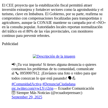
El CEE proyecta que la estabilización fiscal permitirá atraer
inversión extranjera y fortalecer sectores como la agroindustria y el
turismo, clave en Imbabura. El Gobierno, por su parte, reafirma su
compromiso con compensaciones focalizadas para transportistas y
agricultores, aunque la CONAIE mantiene su campaña por el «NO»
en la consulta popular. Autoridades locales reportan normalización
del tráfico en el 80% de las vías provinciales, con monitoreo
continuo para prevenir rebrotes.
Publicidad
📢 ¡Tu voz importa! Si tienes alguna denuncia o quieres
contarnos los problemas de tu comunidad, comunícate
al 📞 0959997912. ¡Envíanos una foto o video para que
todos conozcan lo que está pasando! 🗣️💪
#ComunidadActiva
#DenunciaCiudadana
pic.twitter.com/vwLYcj2rig
— Ecuador Comunicación
🛜 Siempre Más Noticias (@ecuadorprensaec)
September 29, 2025