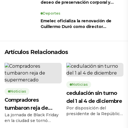
deseo de preservación corporal y
revela sus tratamientos estéticos
Deportes
Emelec oficializa la renovación de
Guillermo Duró como director
técnico para 2026
Artículos Relacionados
Noticias
Noticias
cedulación sin turno
Compradores
del 1 al 4 de diciembre
tumbaron reja de
Por disposición del
presidente de la República,
La jornada de Black Friday
supermercado
Daniel Noboa Azín, el
en la ciudad se tornó
Registro Civil del Ecuador
caótica la mañana de este