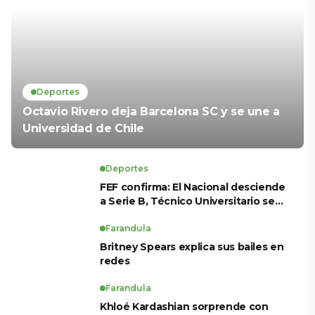
Deportes
Octavio Rivero deja Barcelona SC y se une a
Universidad de Chile
Deportes
FEF confirma: El Nacional desciende
a Serie B, Técnico Universitario se
salva y solo dos equipos ascienden
para LigaPro 2026
Farandula
Britney Spears explica sus bailes en
redes
Farandula
Khloé Kardashian sorprende con