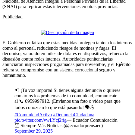
Nacional de Atención Integral a Personas Privadas de la Libertad
(SNAI) para replicar estas intervenciones en otras provincias.
Publicidad
El Gobierno enfatiza que estas medidas protegen tanto a los internos
como al personal, reduciendo riesgos de motines y fugas. El
decomiso, valorado en miles de dólares en dispositivos, refuerza la
disuasión contra redes internas. Autoridades penitenciarias
anunciaron inspecciones programadas para noviembre, y el Ejército
reitera su compromiso con un sistema correccional seguro y
humanitario.
📢 ¡Tu voz importa! Si tienes alguna denuncia o quieres
contarnos los problemas de tu comunidad, comunícate
al 📞 0959997912. ¡Envíanos una foto o video para que
todos conozcan lo que está pasando! 🗣️💪
#ComunidadActiva
#DenunciaCiudadana
pic.twitter.com/vwLYcj2rig
— Ecuador Comunicación
🛜 Siempre Más Noticias (@ecuadorprensaec)
September 29, 2025