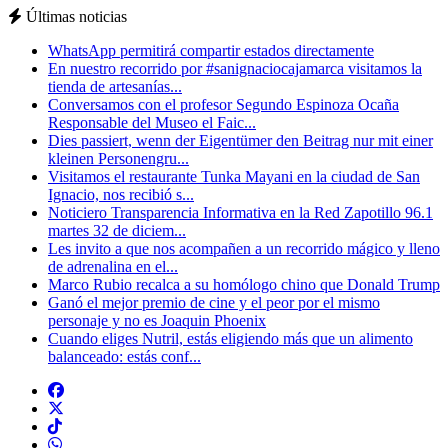
Últimas noticias
WhatsApp permitirá compartir estados directamente
En nuestro recorrido por #sanignaciocajamarca visitamos la
tienda de artesanías...
Conversamos con el profesor Segundo Espinoza Ocaña
Responsable del Museo el Faic...
Dies passiert, wenn der Eigentümer den Beitrag nur mit einer
kleinen Personengru...
Visitamos el restaurante Tunka Mayani en la ciudad de San
Ignacio, nos recibió s...
Noticiero Transparencia Informativa en la Red Zapotillo 96.1
martes 32 de diciem...
Les invito a que nos acompañen a un recorrido mágico y lleno
de adrenalina en el...
Marco Rubio recalca a su homólogo chino que Donald Trump
Ganó el mejor premio de cine y el peor por el mismo
personaje y no es Joaquin Phoenix
Cuando eliges Nutril, estás eligiendo más que un alimento
balanceado: estás conf...