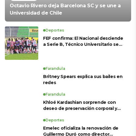
Octavio Rivero deja Barcelona SC y se une a
Universidad de Chile
Deportes
FEF confirma: El Nacional desciende
a Serie B, Técnico Universitario se
salva y solo dos equipos ascienden
para LigaPro 2026
Farandula
Britney Spears explica sus bailes en
redes
Farandula
Khloé Kardashian sorprende con
deseo de preservación corporal y
revela sus tratamientos estéticos
Deportes
Emelec oficializa la renovación de
Guillermo Duró como director