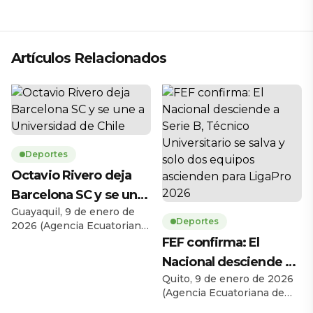
técnico para 2026
Artículos Relacionados
Deportes
Octavio Rivero deja
Barcelona SC y se une
Guayaquil, 9 de enero de
a Universidad de Chile
Deportes
2026 (Agencia Ecuatoriana
de Noticias). El delantero
FEF confirma: El
uruguayo Octavio Rivero
Nacional desciende a
abandonará Barcelona
Quito, 9 de enero de 2026
Serie B, Técnico
Sporting Club para
(Agencia Ecuatoriana de
continuar su carrera en la
Universitario se salva y
Noticias). La Federación
Universidad de Chile.