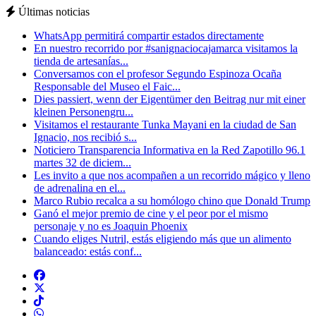
Últimas noticias
WhatsApp permitirá compartir estados directamente
En nuestro recorrido por #sanignaciocajamarca visitamos la
tienda de artesanías...
Conversamos con el profesor Segundo Espinoza Ocaña
Responsable del Museo el Faic...
Dies passiert, wenn der Eigentümer den Beitrag nur mit einer
kleinen Personengru...
Visitamos el restaurante Tunka Mayani en la ciudad de San
Ignacio, nos recibió s...
Noticiero Transparencia Informativa en la Red Zapotillo 96.1
martes 32 de diciem...
Les invito a que nos acompañen a un recorrido mágico y lleno
de adrenalina en el...
Marco Rubio recalca a su homólogo chino que Donald Trump
Ganó el mejor premio de cine y el peor por el mismo
personaje y no es Joaquin Phoenix
Cuando eliges Nutril, estás eligiendo más que un alimento
balanceado: estás conf...