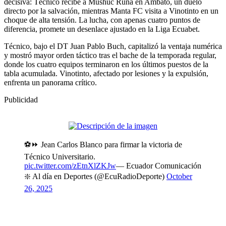
decisiva: Técnico recibe a Mushuc Runa en Ambato, un duelo
directo por la salvación, mientras Manta FC visita a Vinotinto en un
choque de alta tensión. La lucha, con apenas cuatro puntos de
diferencia, promete un desenlace ajustado en la Liga Ecuabet.
Técnico, bajo el DT Juan Pablo Buch, capitalizó la ventaja numérica
y mostró mayor orden táctico tras el bache de la temporada regular,
donde los cuatro equipos terminaron en los últimos puestos de la
tabla acumulada. Vinotinto, afectado por lesiones y la expulsión,
enfrenta un panorama crítico.
Publicidad
⚽️⏩️ Jean Carlos Blanco para firmar la victoria de
Técnico Universitario.
pic.twitter.com/zEtnXlZKJw
— Ecuador Comunicación
❇️ Al día en Deportes (@EcuRadioDeporte)
October
26, 2025