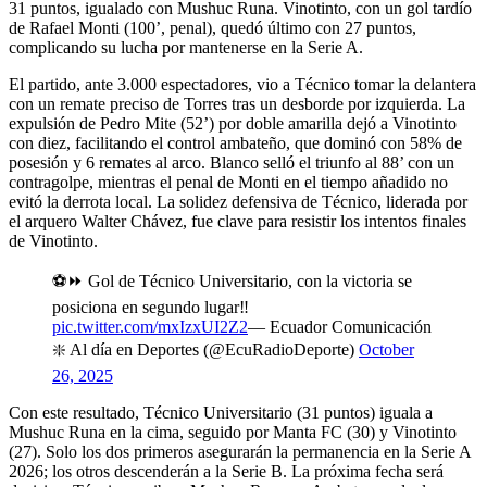
31 puntos, igualado con Mushuc Runa. Vinotinto, con un gol tardío
de Rafael Monti (100’, penal), quedó último con 27 puntos,
complicando su lucha por mantenerse en la Serie A.
El partido, ante 3.000 espectadores, vio a Técnico tomar la delantera
con un remate preciso de Torres tras un desborde por izquierda. La
expulsión de Pedro Mite (52’) por doble amarilla dejó a Vinotinto
con diez, facilitando el control ambateño, que dominó con 58% de
posesión y 6 remates al arco. Blanco selló el triunfo al 88’ con un
contragolpe, mientras el penal de Monti en el tiempo añadido no
evitó la derrota local. La solidez defensiva de Técnico, liderada por
el arquero Walter Chávez, fue clave para resistir los intentos finales
de Vinotinto.
⚽️⏩️ Gol de Técnico Universitario, con la victoria se
posiciona en segundo lugar‼️
pic.twitter.com/mxIzxUI2Z2
— Ecuador Comunicación
❇️ Al día en Deportes (@EcuRadioDeporte)
October
26, 2025
Con este resultado, Técnico Universitario (31 puntos) iguala a
Mushuc Runa en la cima, seguido por Manta FC (30) y Vinotinto
(27). Solo los dos primeros asegurarán la permanencia en la Serie A
2026; los otros descenderán a la Serie B. La próxima fecha será