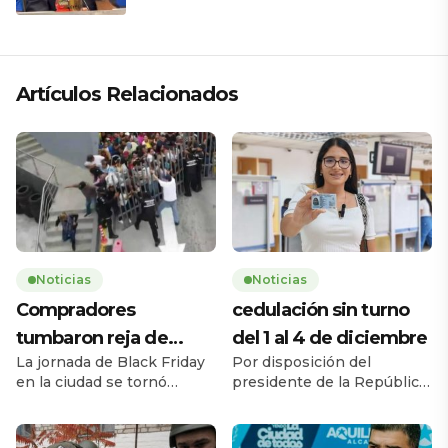
Artículos Relacionados
Noticias
Noticias
Compradores
cedulación sin turno
tumbaron reja de
del 1 al 4 de diciembre
La jornada de Black Friday
Por disposición del
supermercado
en la ciudad se tornó
presidente de la República,
caótica la mañana de este
Daniel Noboa Azín, el
jueves 27 de noviembre,
Registro Civil del Ecuador
cuando una multitud de
habilitará el servicio de