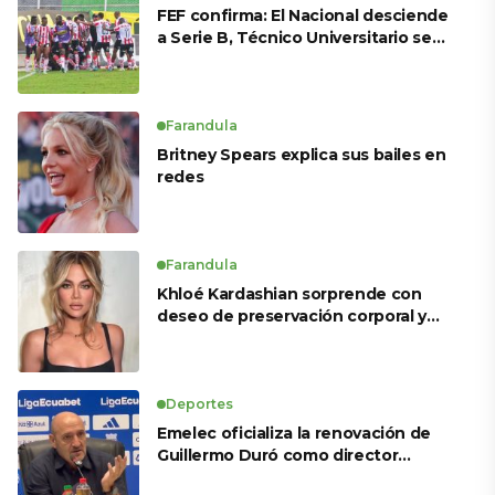
FEF confirma: El Nacional desciende
a Serie B, Técnico Universitario se
salva y solo dos equipos ascienden
para LigaPro 2026
Farandula
Britney Spears explica sus bailes en
redes
Farandula
Khloé Kardashian sorprende con
deseo de preservación corporal y
revela sus tratamientos estéticos
Deportes
Emelec oficializa la renovación de
Guillermo Duró como director
técnico para 2026