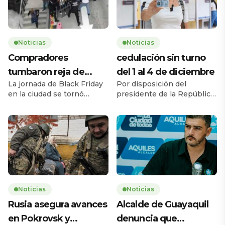
Noticias
Noticias
Compradores
cedulación sin turno
tumbaron reja de
del 1 al 4 de diciembre
La jornada de Black Friday
Por disposición del
supermercado
en la ciudad se tornó
presidente de la República,
caótica la mañana de este
Daniel Noboa Azín, el
jueves 27 de noviembre,
Registro Civil del Ecuador
cuando una multitud de
habilitará el servicio de
personas tumbó la reja de
cedulación sin turno entre
un supermercado ubicado
el lunes 1 y el jueves 4 de
en la avenida Carlos Julio
diciembre de 2025, en
Arosemena, en el norte de
horario de 08h00 a 17h00,
la ciudad. El hecho ocurrió
en 193 agencias a escala
a las 08h17, 43 minutos
nacional. La medida busca
Noticias
Noticias
antes de la apertura […]
ampliar la capacidad
Rusia asegura avances
Alcalde de Guayaquil
operativa y facilitar […]
en Pokrovsk y
denuncia que