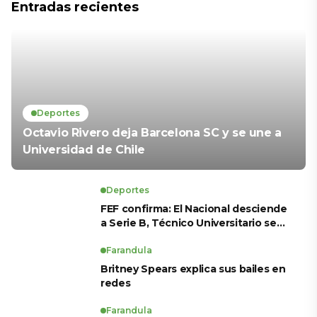
Entradas recientes
Deportes
Octavio Rivero deja Barcelona SC y se une a
Universidad de Chile
Deportes
FEF confirma: El Nacional desciende
a Serie B, Técnico Universitario se
salva y solo dos equipos ascienden
para LigaPro 2026
Farandula
Britney Spears explica sus bailes en
redes
Farandula