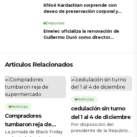
Khloé Kardashian sorprende con
deseo de preservación corporal y
revela sus tratamientos estéticos
Deportes
Emelec oficializa la renovación de
Guillermo Duró como director
técnico para 2026
Artículos Relacionados
Noticias
Noticias
cedulación sin turno
Compradores
del 1 al 4 de diciembre
tumbaron reja de
Por disposición del
presidente de la República,
La jornada de Black Friday
supermercado
Daniel Noboa Azín, el