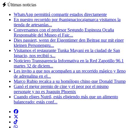
Últimas noticias
WhatsApp permitirá compartir estados directamente
En nuestro recorrido por #sanignaciocajamarca visitamos la
tienda de artesanías...
Conversamos con el profesor Segundo Espinoza Ocaña
Responsable del Museo el Faic...
Dies passiert, wenn der Eigentümer den Beitrag nur mit einer
kleinen Personengru...
Visitamos el restaurante Tunka Mayani en la ciudad de San
Ignacio, nos recibió s...
Noticiero Transparencia Informativa en la Red Zapotillo 96.1
martes 32 de diciem...
Les invito a que nos acompañen a un recorrido mágico y lleno
de adrenalina en el...
Marco Rubio recalca a su homólogo chino que Donald Trump
Ganó el mejor premio de cine y el peor por el mismo
personaje y no es Joaquin Phoenix
Cuando eliges Nutril, estás eligiendo más que un alimento
balanceado: estás conf...