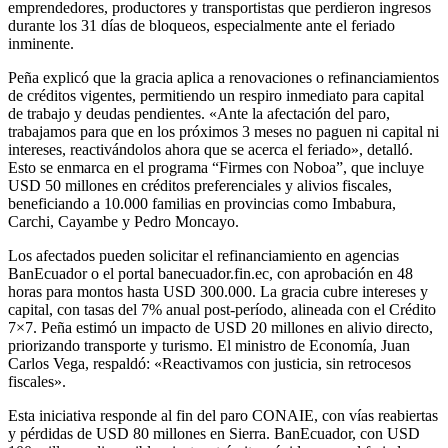
emprendedores, productores y transportistas que perdieron ingresos
durante los 31 días de bloqueos, especialmente ante el feriado
inminente.
Peña explicó que la gracia aplica a renovaciones o refinanciamientos
de créditos vigentes, permitiendo un respiro inmediato para capital
de trabajo y deudas pendientes. «Ante la afectación del paro,
trabajamos para que en los próximos 3 meses no paguen ni capital ni
intereses, reactivándolos ahora que se acerca el feriado», detalló.
Esto se enmarca en el programa “Firmes con Noboa”, que incluye
USD 50 millones en créditos preferenciales y alivios fiscales,
beneficiando a 10.000 familias en provincias como Imbabura,
Carchi, Cayambe y Pedro Moncayo.
Los afectados pueden solicitar el refinanciamiento en agencias
BanEcuador o el portal banecuador.fin.ec, con aprobación en 48
horas para montos hasta USD 300.000. La gracia cubre intereses y
capital, con tasas del 7% anual post-período, alineada con el Crédito
7×7. Peña estimó un impacto de USD 20 millones en alivio directo,
priorizando transporte y turismo. El ministro de Economía, Juan
Carlos Vega, respaldó: «Reactivamos con justicia, sin retrocesos
fiscales».
Esta iniciativa responde al fin del paro CONAIE, con vías reabiertas
y pérdidas de USD 80 millones en Sierra. BanEcuador, con USD