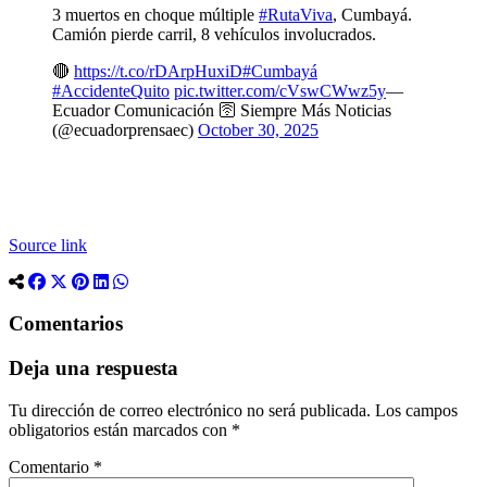
3 muertos en choque múltiple
#RutaViva
, Cumbayá.
Camión pierde carril, 8 vehículos involucrados.
🔴
https://t.co/rDArpHuxiD
#Cumbayá
#AccidenteQuito
pic.twitter.com/cVswCWwz5y
—
Ecuador Comunicación 🛜 Siempre Más Noticias
(@ecuadorprensaec)
October 30, 2025
Source link
Comentarios
Deja una respuesta
Tu dirección de correo electrónico no será publicada.
Los campos
obligatorios están marcados con
*
Comentario
*