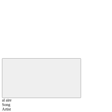
al aire
Song
Artist