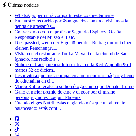
Últimas noticias
WhatsApp permitirá compartir estados directamente
En nuestro recorrido por #sanignaciocajamarca visitamos la
tienda de artesanías...
Conversamos con el profesor Segundo Espinoza Ocaña
Responsable del Museo el Faic...
Dies passiert, wenn der Eigentümer den Beitrag nur mit einer
kleinen Personengru...
Visitamos el restaurante Tunka Mayani en la ciudad de San
Ignacio, nos recibió s...
Noticiero Transparencia Informativa en la Red Zapotillo 96.1
martes 32 de diciem...
Les invito a que nos acompañen a un recorrido mágico y lleno
de adrenalina en el...
Marco Rubio recalca a su homólogo chino que Donald Trump
Ganó el mejor premio de cine y el peor por el mismo
personaje y no es Joaquin Phoenix
Cuando eliges Nutril, estás eligiendo más que un alimento
balanceado: estás conf...