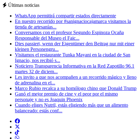
Últimas noticias
WhatsApp permitirá compartir estados directamente
En nuestro recorrido por #sanignaciocajamarca visitamos la
tienda de artesanías...
Conversamos con el profesor Segundo Espinoza Ocaña
Responsable del Museo el Faic...
Dies passiert, wenn der Eigentümer den Beitrag nur mit einer
kleinen Personengru...
Visitamos el restaurante Tunka Mayani en la ciudad de San
Ignacio, nos recibió s...
Noticiero Transparencia Informativa en la Red Zapotillo 96.1
martes 32 de diciem...
Les invito a que nos acompañen a un recorrido mágico y lleno
de adrenalina en el...
Marco Rubio recalca a su homólogo chino que Donald Trump
Ganó el mejor premio de cine y el peor por el mismo
personaje y no es Joaquin Phoenix
Cuando eliges Nutril, estás eligiendo más que un alimento
balanceado: estás conf...