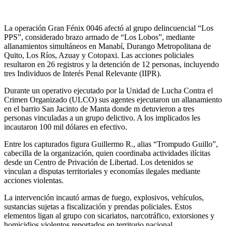
La operación Gran Fénix 0046 afectó al grupo delincuencial “Los
PPS”, considerado brazo armado de “Los Lobos”, mediante
allanamientos simultáneos en Manabí, Durango Metropolitana de
Quito, Los Ríos, Azuay y Cotopaxi. Las acciones policiales
resultaron en 26 registros y la detención de 12 personas, incluyendo
tres Individuos de Interés Penal Relevante (IIPR).
Durante un operativo ejecutado por la Unidad de Lucha Contra el
Crimen Organizado (ULCO) sus agentes ejecutaron un allanamiento
en el barrio San Jacinto de Manta donde m detuvieron a tres
personas vinculadas a un grupo delictivo. A los implicados les
incautaron 100 mil dólares en efectivo.
Entre los capturados figura Guillermo R., alias “Trompudo Guillo”,
cabecilla de la organización, quien coordinaba actividades ilícitas
desde un Centro de Privación de Libertad. Los detenidos se
vinculan a disputas territoriales y economías ilegales mediante
acciones violentas.
La intervención incautó armas de fuego, explosivos, vehículos,
sustancias sujetas a fiscalización y prendas policiales. Estos
elementos ligan al grupo con sicariatos, narcotráfico, extorsiones y
homicidios violentos reportados en territorio nacional.