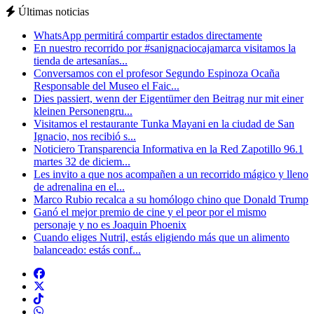
Últimas noticias
WhatsApp permitirá compartir estados directamente
En nuestro recorrido por #sanignaciocajamarca visitamos la
tienda de artesanías...
Conversamos con el profesor Segundo Espinoza Ocaña
Responsable del Museo el Faic...
Dies passiert, wenn der Eigentümer den Beitrag nur mit einer
kleinen Personengru...
Visitamos el restaurante Tunka Mayani en la ciudad de San
Ignacio, nos recibió s...
Noticiero Transparencia Informativa en la Red Zapotillo 96.1
martes 32 de diciem...
Les invito a que nos acompañen a un recorrido mágico y lleno
de adrenalina en el...
Marco Rubio recalca a su homólogo chino que Donald Trump
Ganó el mejor premio de cine y el peor por el mismo
personaje y no es Joaquin Phoenix
Cuando eliges Nutril, estás eligiendo más que un alimento
balanceado: estás conf...