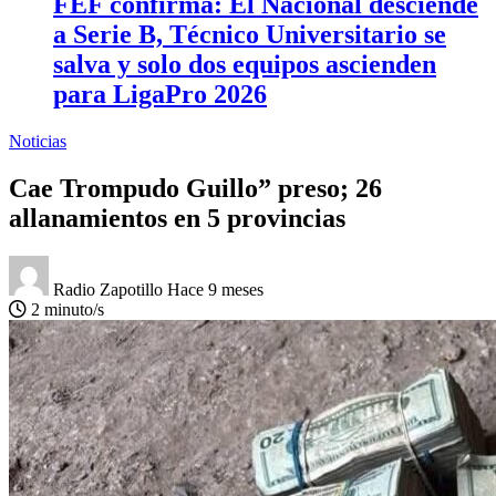
FEF confirma: El Nacional desciende
a Serie B, Técnico Universitario se
salva y solo dos equipos ascienden
para LigaPro 2026
Noticias
Cae Trompudo Guillo” preso; 26
allanamientos en 5 provincias
Radio Zapotillo
Hace 9 meses
2 minuto/s