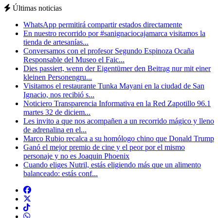
Últimas noticias
WhatsApp permitirá compartir estados directamente
En nuestro recorrido por #sanignaciocajamarca visitamos la
tienda de artesanías...
Conversamos con el profesor Segundo Espinoza Ocaña
Responsable del Museo el Faic...
Dies passiert, wenn der Eigentümer den Beitrag nur mit einer
kleinen Personengru...
Visitamos el restaurante Tunka Mayani en la ciudad de San
Ignacio, nos recibió s...
Noticiero Transparencia Informativa en la Red Zapotillo 96.1
martes 32 de diciem...
Les invito a que nos acompañen a un recorrido mágico y lleno
de adrenalina en el...
Marco Rubio recalca a su homólogo chino que Donald Trump
Ganó el mejor premio de cine y el peor por el mismo
personaje y no es Joaquin Phoenix
Cuando eliges Nutril, estás eligiendo más que un alimento
balanceado: estás conf...