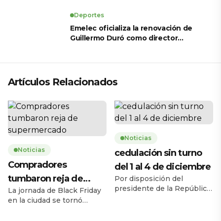
revela sus tratamientos estéticos
Deportes
Emelec oficializa la renovación de
Guillermo Duró como director
técnico para 2026
Artículos Relacionados
Noticias
Noticias
cedulación sin turno
Compradores
del 1 al 4 de diciembre
tumbaron reja de
Por disposición del
presidente de la República,
La jornada de Black Friday
supermercado
Daniel Noboa Azín, el
en la ciudad se tornó
Registro Civil del Ecuador
caótica la mañana de este
habilitará el servicio de
jueves 27 de noviembre,