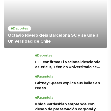
Deportes
Octavio Rivero deja Barcelona SC y se une a
Universidad de Chile
Deportes
FEF confirma: El Nacional desciende
a Serie B, Técnico Universitario se
salva y solo dos equipos ascienden
para LigaPro 2026
Farandula
Britney Spears explica sus bailes en
redes
Farandula
Khloé Kardashian sorprende con
deseo de preservación corporal y