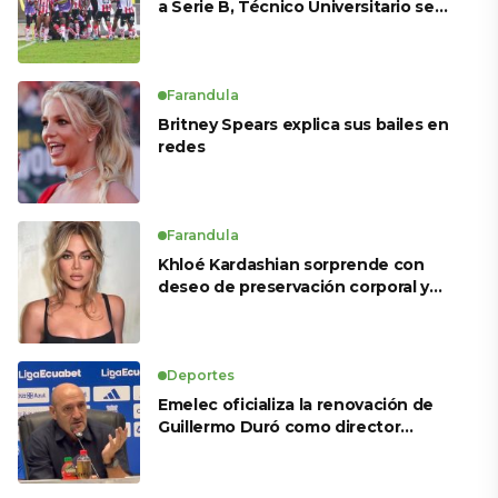
a Serie B, Técnico Universitario se
salva y solo dos equipos ascienden
para LigaPro 2026
Farandula
Britney Spears explica sus bailes en
redes
Farandula
Khloé Kardashian sorprende con
deseo de preservación corporal y
revela sus tratamientos estéticos
Deportes
Emelec oficializa la renovación de
Guillermo Duró como director
técnico para 2026