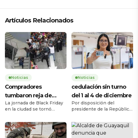
Artículos Relacionados
Noticias
Noticias
Compradores
cedulación sin turno
tumbaron reja de
del 1 al 4 de diciembre
La jornada de Black Friday
Por disposición del
supermercado
en la ciudad se tornó
presidente de la República,
caótica la mañana de este
Daniel Noboa Azín, el
jueves 27 de noviembre,
Registro Civil del Ecuador
cuando una multitud de
habilitará el servicio de
personas tumbó la reja de
cedulación sin turno entre