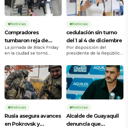
Noticias
Noticias
Compradores
cedulación sin turno
tumbaron reja de
del 1 al 4 de diciembre
La jornada de Black Friday
Por disposición del
supermercado
en la ciudad se tornó
presidente de la República,
caótica la mañana de este
Daniel Noboa Azín, el
jueves 27 de noviembre,
Registro Civil del Ecuador
cuando una multitud de
habilitará el servicio de
personas tumbó la reja de
cedulación sin turno entre
un supermercado ubicado
el lunes 1 y el jueves 4 de
en la avenida Carlos Julio
diciembre de 2025, en
Arosemena, en el norte de
horario de 08h00 a 17h00,
la ciudad. El hecho ocurrió
en 193 agencias a escala
a las 08h17, 43 minutos
nacional. La medida busca
Noticias
Noticias
antes de la apertura […]
ampliar la capacidad
Rusia asegura avances
Alcalde de Guayaquil
operativa y facilitar […]
en Pokrovsk y
denuncia que